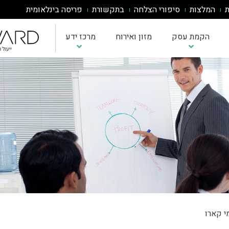
ת
המלצות
סיפורי הצלחה
בתקשורת
פריסה בינלאומית
הקמת עסק
מזון ואירוח
מרכז ידע
אבחון בשלות AI
כתיבת תוכנית עסקית
אינטגרציית AI למערכות
ייעוץ עסקי לעסקים הרוצים להכנס לשוק איחוד האמירויות
אסטרטגיית AI לעסק
תוכנית עסקית לעסק קטן
שירותי ייעוץ ופיתוח עסקי באירופה
הדרכות AI לעובדים
מחשבון ROI לפרויקטי AI
תוכנית עסקית למוצר חדש
מדיניות וממשל AI
הטמעת ChatGPT/Claude
תוכנית עסקית לחנות בגדים
תוכנית עסקית לאפליקציה
תוכנית עסקית למסעדה
תוכנית עסקית לדוגמא
י קארו