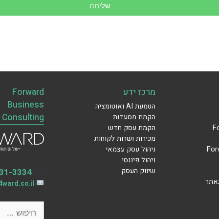
שליחה
מרכז ידע
Forward
Business
הטמעת AI ואוטומציה
Consulting
הקמת מסעדות
הקמת עסק חדש
מכירות ושרות לקוחות
ניהול עסק עצמאי
ניהול פיננסי
שיווק העסק
31-3334
באתר
ward.co.il