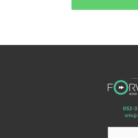
052-3
info@4