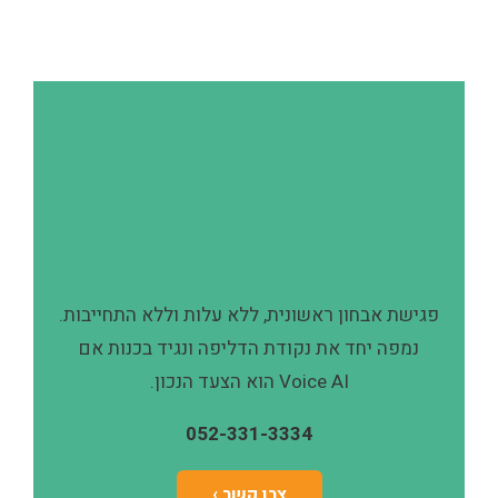
רוצים לדעת כמה הטלפון
באמת
עולה לעסק שלכם?
פגישת אבחון ראשונית, ללא עלות וללא התחייבות.
נמפה יחד את נקודת הדליפה ונגיד בכנות אם
Voice AI הוא הצעד הנכון.
052-331-3334
צרו קשר ›