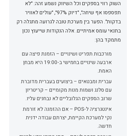
השוק רווי בספקים וכל השיווק נשמע זהה: "לא
תפספסו אף שיחה", "דיוק 97%", "עולים לאוויר
בדקות". הפער בין מערכת טובה לגרועה מתגלה רק
בתנאי עומס אמיתיים. אלה הנקודות שייעוץ נכון
מתמקד בהן:
מורכבות תפריט ושינויים
– הזמנת פיצה עם
ארבעה שינויים בחמישי ב-19:00 היא מבחן
האמת.
עברית ומבטאים
– ביצועים בעברית מדוברת
עם סלנג ושמות מנות מקומיים – קריטריון
שרוב הספקים הגלובליים לא נבחנים עליו.
אינטגרציה ל-POS
– אם ההזמנה לא זורמת
נקי למערכת הקיימת, יצרתם עבודה ידנית
חדשה.