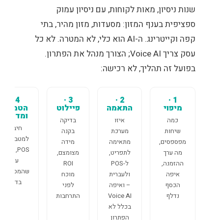
שנות ניסיון, מאות לקוחות, עם ניסיון עמוק
ספציפית בענף המזון: מסעדות, מזון מהיר, בתי
קפה וקייטרינג. ה-AI הוא כלי, לא המטרה. לא כל
עסק צריך Voice AI; הצורך מנהל את הפתרון.
בפועל זה תהליך, לא רכישה:
4 ·
3 ·
2 ·
1 ·
מיפוי
התאמה
פיילוט
הטמעה
ומדידה
כמה
איזו
בדיקה
חיבור
שיחות
מערכת
בקנה
למטבח ול-
מפספסים,
מתאימה
מידה
POS, וליווי
מה ערך
לתפריט,
מצומצם,
עד
ההזמנה,
ל-POS
ROI
שהמספרים
איפה
ולעברית
מוכח
בדוח
הכסף
– ואיפה
לפני
נדלף
Voice AI
התרחבות
בכלל לא
הפתרון