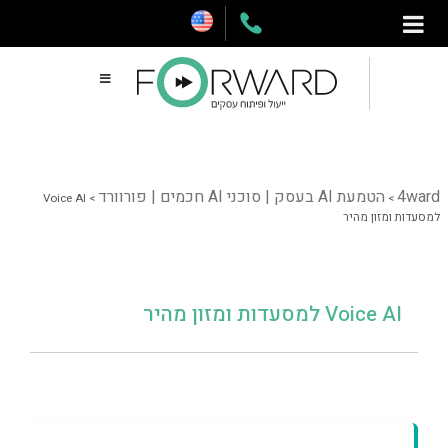
דלג
תוכן
4ward
הטמעת AI בעסק | סוכני AI חכמים | פורוורד
Voice AI
>
>
למסעדות ומזון מהיר
Voice AI למסעדות ומזון מהיר