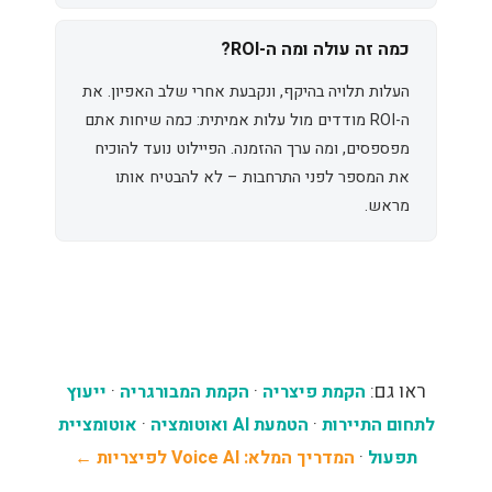
כמה זה עולה ומה ה-ROI?
העלות תלויה בהיקף, ונקבעת אחרי שלב האפיון. את
ה-ROI מודדים מול עלות אמיתית: כמה שיחות אתם
מפספסים, ומה ערך ההזמנה. הפיילוט נועד להוכיח
את המספר לפני התרחבות – לא להבטיח אותו
מראש.
ראו גם:
·
·
הקמת פיצריה
הקמת המבורגריה
ייעוץ
·
·
לתחום התיירות
הטמעת AI ואוטומציה
אוטומציית
·
תפעול
המדריך המלא: Voice AI לפיצריות ←