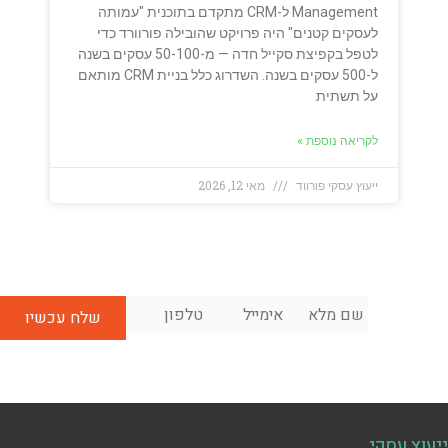
Management ל-CRM מתקדם בתוכנית "עמותה
לעסקים קטנים" היה פרויקט שהובילה פורוורד כדי
לטפל בקפיצת סקייל חדה — מ-50-100 עסקים בשנה
ל-500 עסקים בשנה. השדרוג כלל בניית CRM מותאם
על תשתית
לקריאה נוספת »
ייעוץ עסקי פורווד
מאי 12, 2026
שם
אימייל
*
טלפון
*
לשיחת
מלא
*
ייעוץ
ראשונית
בחינם:
ייעוץ עסקי