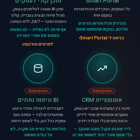
Smart Portal
סוכן קולי לעסקים
כל העסקים, המכרזים וההזדמנויות
סוכן AI שעונה לטלפונים בעסק,
במקום אחד.
מנהל שיחה טבעית בעברית, קולט
הזמנות ומוכר — 24/7, ללא המתנה.
מכרזים והזדמנויות מגיעים
אליכם, במקום שתחפשו אותם
אף שיחה לא נופלת — גם בשעות
העומס וגם אחרי הסגירה
כניסה ל-Smart Portal
לפרטים והדגמה
Enterprise
Enterprise
אוטומציית CRM
BI וניתוח נתונים
חיבור בין המערכות שכבר יש בעסק,
דשבורדים להנהלה ומדדי ביצוע
מעקבים אוטומטיים אחרי לידים,
שמתעדכנים לבד — תמונת מצב
והזנת נתונים בלי הקלדה ידנית.
עסקית בכל רגע, בלי לאסוף דוחות.
ליד שנכנס מקבל מענה ומעקב —
החלטות על בסיס מה שקרה, לא
בלי שאף אחד יזכור לעשות את זה
על בסיס תחושה