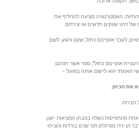
ף את
.
ע, לשם
ורגם
–
ות. ישנן
 והוכיחו