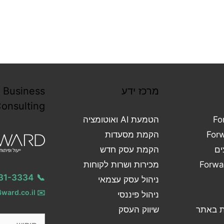
Forward Business
Consulting
ש
קוחות
052-331-3334
📞
אי
info@4ward.co.il
✉️