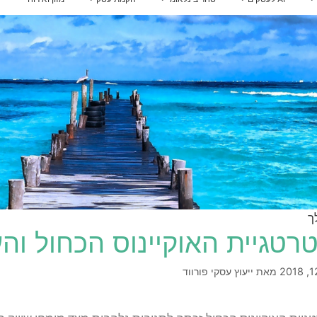
אינטגרציית AI למערכות
 להכנס לשוק איחוד האמירויות
הלוואות לעסקים
ייעוץ לרכישת נדל"ן בארצות הברית
אירופה
הדרכות AI לעובדים
קו אשראי לעסקים קטנים
מדיניות וממשל AI
הלוואה בערבות המדינה
ם
ויזה כאל הלוואה
קרן איפלא
מימון ישיר הלוואות
קרן תנופה
פיצויים לעסקים — שאגת הארי
נוס הכחול והעסק שלך