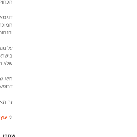
הכחול שלכם!
דוגמא טובה ליצירת שוק חדש ופנייה לקהל
המוכרת בגדי תינוקות. עם השנים נוספו 
והנחות.
על מנת להתגבר על המצב הקימה בעלת הח
בישראל ואף לישראלים בחו"ל. החנות האינ
שלא תלוי במיקום הפיזי של החנות.
היא גם יצרה ערך מוסף ללקוחות שלה
–
דרופשיפנג).
זה האוקיינוס הכחול של החנות בזיכרון 
ל
ייעוץ שיווקי
צרו איתנו קשר
שתפו