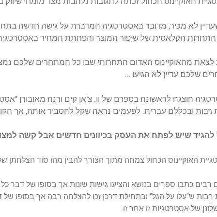
בות נלהבות מצד מומחי שיווק במשך תקופה ארוכה.
ה המדברת על גישה חדשה בתחרותיות; האסטרטגיה מציעה להחלי
 והפחתת המחיר באסטרטגיה של זיהוי שווקים חדשים או יצירתם
 שבו כל המתחרים שלכם נמצאים, לעבר אוקיינוס כחול, שקט ורגו
 צ'אן קים ורנה מאובורן "אסטרטגיית אוקיינוס כחול", ספר אשר ת
אה שקל להסביר אותה, אך הקושי האמתי הוא ליישם אותה בפועל
ונים חדשים אבל קשה למצוא את הכיוון.
צורך להבין מהו סוד הצלחתן של חברות.
ישות שונות אך בסופו של דבר כל אחת מהתפיסות כשלה במבחן המציא
זכו להצלחה רבה אך בסופו של דבר הן ירדו מגדולתן תוך שנים בודדות