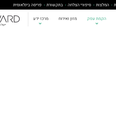
ת
המלצות
סיפורי הצלחה
בתקשורת
פריסה בינלאומית
הקמת עסק
מזון ואירוח
מרכז ידע
אבחון בשלות AI
כתיבת תוכנית עסקית
אינטגרציית AI למערכות
ייעוץ עסקי לעסקים הרוצים להכנס לשוק איחוד האמירויות
אסטרטגיית AI לעסק
תוכנית עסקית לעסק קטן
שירותי ייעוץ ופיתוח עסקי באירופה
הדרכות AI לעובדים
מחשבון ROI לפרויקטי AI
תוכנית עסקית למוצר חדש
מדיניות וממשל AI
הטמעת ChatGPT/Claude
תוכנית עסקית לחנות בגדים
תוכנית עסקית לאפליקציה
תוכנית עסקית למסעדה
תוכנית עסקית לדוגמא