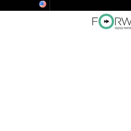
הלוואות לעסקים
ייעוץ לרכישת נדל"ן בארצות הברית
קו אשראי לעסקים קטנים
הלוואה בערבות המדינה
ויזה כאל הלוואה
קרן איפלא
מימון ישיר הלוואות
קרן תנופה
פיצויים לעסקים — שאגת הארי