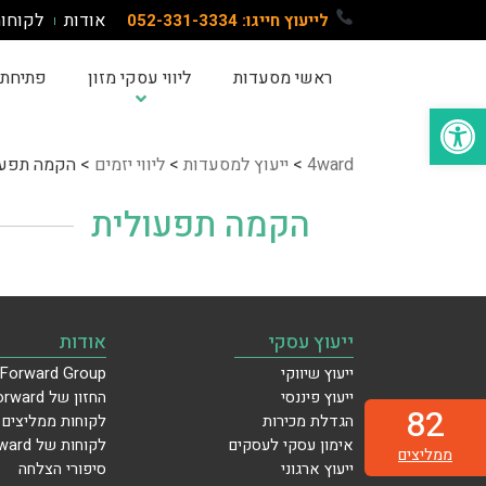
דלג
אודות
לקוחו
לייעוץ חייגו: 052-331-3334
תוכן
ראשי מסעדות
ליווי עסקי מזון
פתיחת 
פתח סרגל נגישות
4ward
>
ייעוץ למסעדות
>
ליווי יזמים
>
הקמה תפעו
הקמה תפעולית
ייעוץ עסקי
אודות
ייעוץ שיווקי
Forward Group
ייעוץ פיננסי
החזון של Forward
82
הגדלת מכירות
לקוחות ממליצים
אימון עסקי לעסקים
לקוחות של Forward
ממליצים
ייעוץ ארגוני
סיפורי הצלחה