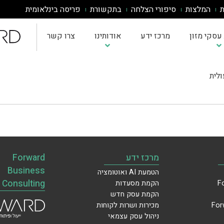
ת
המלצות
סיפורי הצלחה
בתקשורת
פריסה בינלאומית
עסקי מזון
מרכז ידע
אודותינו
צרו קשר
לית
מרכז ידע
Forward
Business
הטמעת AI ואוטומציה
Consulting
הקמת מסעדות
הקמת עסק חדש
מכירות ושרות לקוחות
ניהול עסק עצמאי