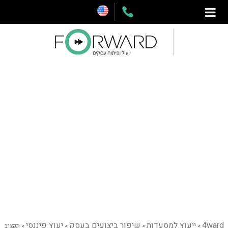
4ward
ייעוץ למסעדות
שיפור ביצועים בעסק
יעוץ פיננסי
>
>
>
>
תקציב