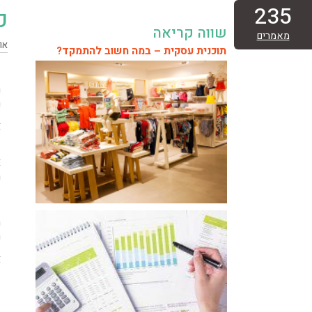
235
כ
שווה קריאה
מאמרים
אוקט
תוכנית עסקית – במה חשוב להתמקד?
ה
ה
א
ש
א
מ
ע
ה
ה
א
מ