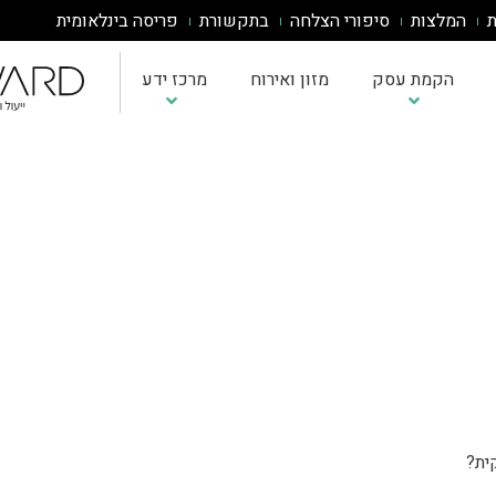
ת
המלצות
סיפורי הצלחה
בתקשורת
פריסה בינלאומית
הקמת עסק
מזון ואירוח
מרכז ידע
אבחון בשלות AI
כתיבת תוכנית עסקית
אינטגרציית AI למערכות
ייעוץ עסקי לעסקים הרוצים להכנס לשוק איחוד האמירויות
אסטרטגיית AI לעסק
תוכנית עסקית לעסק קטן
שירותי ייעוץ ופיתוח עסקי באירופה
הדרכות AI לעובדים
מחשבון ROI לפרויקטי AI
תוכנית עסקית למוצר חדש
מדיניות וממשל AI
הטמעת ChatGPT/Claude
תוכנית עסקית לחנות בגדים
תוכנית עסקית לאפליקציה
תוכנית עסקית למסעדה
תוכנית עסקית לדוגמא
ית?