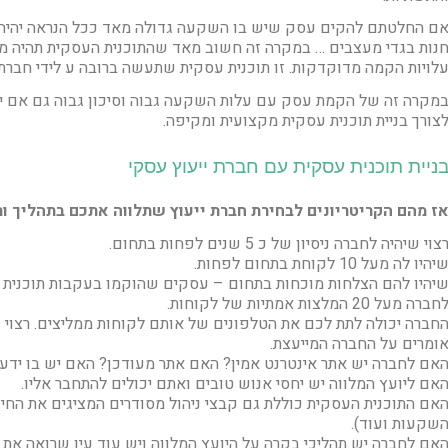
ם החלטתם להקים עסק שיש בו השקעה גדולה מאד ככל הנראה יהיה ב
נות בגדי מעצבים … במקרה זה חשוב מאד שהתוכנית העסקית תהיה מ
לויות הקמה מדוקדקות. זו תוכנית עסקית שתעשה ברובה ע לידי חברת 
מקרה זה של הקמת עסק עם עלות השקעה גבוה וסיכון גבוה גם אם י
צורך בניית תוכנית עסקית מקצועית ומקיפה.
ניית תוכנית עסקית עם חברת ייעוץ עסקי
ז מהם הקריטריונים לבחירת חברת ייעוץ שתלווה אתכם בתהליך ו
צוי שיהיה לחברה ניסיון של כ 5 שנים לפחות בתחום.
יהיו לה מעל 10 לקוחת בתחום לפחות.
יהיו להם הצלחות מוכחות בתחום – עסקים שהוקמו בעקבות תוכנית ע
חברה מעל 20 המלצות אמתיות של לקוחות.
חברה יכולה לתת לכם את הטלפונים של אותם לקוחות ממליצים. רצו
ומרים על החברה המייעצת.
אם לחברה יש אתר אינטרנט אמין? האם אתר מעודכן? האם יש בו ידע
אם ליועץ המלווה יש יחסי אנוש טובים ואתם יכולים להתחבר אליו.
אם התוכנית העסקית כוללת גם קבצי ניהול מסודרים המציגים את החי
שקעות ועוד).
אם לחברה יש תהליכי בקרה על היועץ המלווה ויש עוד עין שרואה את 