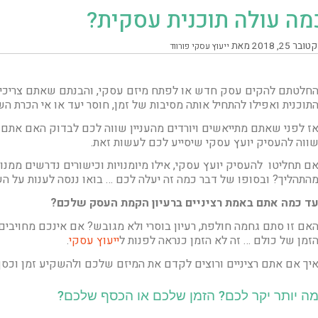
מה עולה תוכנית עסקית?
ובר 25, 2018
מאת
ייעוץ עסקי פורווד
חלטתם להקים עסק חדש או לפתח מיזם עסקי, והבנתם שאתם צריכים
תוכנית ואפילו להתחיל אותה מסיבות של זמן, חוסר יעד או אי הכרת ה
ז לפני שאתם מתייאשים ויורדים מהעניין שווה לכם לבדוק האם אתם 
ווה להעסיק יועץ עסקי שיסייע לכם לעשות זאת.
ם תחליטו להעסיק יועץ עסקי, אילו מיומנויות וכישורים נדרשים ממנו
התהליך? ובסופו של דבר כמה זה יעלה לכם … בואו ננסה לענות על ה
ד כמה אתם באמת רציניים ברעיון הקמת העסק שלכם?
אם זו סתם גחמה חולפת, רעיון בוסרי ולא מגובש? אם אינכם מחויבי
זמן של כולם … זה לא הזמן כנראה לפנות ל
ייעוץ עסקי
.
יך אם אתם רציניים ורוצים לקדם את המיזם שלכם ולהשקיע זמן וכסף ב
ה יותר יקר לכם? הזמן שלכם או הכסף שלכם?