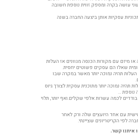
תוכנית אלא לפחות 2 יועצים כאשר השני עושה בקרה ומספק זווית נוספת חשובה
וניות עסקיות אותן ביצעה החברה בשנה
ו מיזם עם מקורות הכנסה מגוונים אז העלות
קומית שאלו הם עסקים פשוטים יחסית.
העלות תהיה נמוכה יותר מאשר במקרה שבו
.
 תהיה נמוכה יותר מתוכנית עסקית לצורך גיוס
 נוספת …
בודדים לכמה עשרות אלפי שקלים.ואף יותר, תלוי
ישית עם אחד היועצים שלה ורק לאחר
 לפי הקריטריונים שציינתי.
 איתנו קשר.