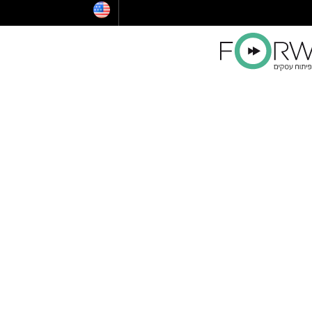
הלוואות לעסקים
ייעוץ לרכישת נדל"ן בארצות הברית
קו אשראי לעסקים קטנים
הלוואה בערבות המדינה
ויזה כאל הלוואה
קרן איפלא
מימון ישיר הלוואות
קרן תנופה
פיצויים לעסקים — שאגת הארי