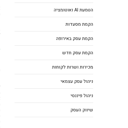
א
הטמעת AI ואוטומציה
ח
ע
הקמת מסעדות
ב
ל
הקמת עסק באירופה
ב
הקמת עסק חדש
א
מכירות ושרות לקוחות
ר
ש
ש
ניהול עסק עצמאי
ל
ה
ניהול פיננסי
א
ה
ה
שיווק העסק
ה
ה
ה