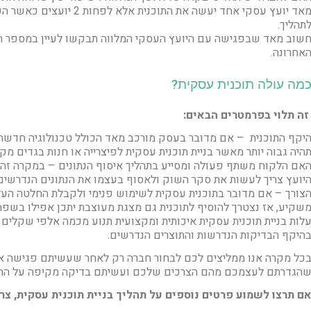
מאד יועץ עסקי אחד יעשה את ה
תהליך.
שוב מאד שבפגישה עם היועץ העסקי המלווה תבקשו לעיין במספר תכ
אחרונה.
מה עולה תוכנית עסקית?
זה תלוי בפרמטרים הבאים:
יקף התוכנית – אם מדובר בעסק מורכב מאד הכולל טכנולוגיה חדשה א
היה גבוה יותר מאשר בניית תוכנית עסקית לפיצרייה או חנות בגדים מ
אם הלקוח משתף פעולה ומסייע בתהליך איסוף הנתונים – במקרה זה 
יועץ צריך לעשות את סקר השוק ולאסוף בעצמו את הנתונים הנדרשים
צורך – אם מדובר בתוכנית עסקית לשימוש פנימי ולקבלת החלטה העלות
שקיע, אז נצטרך להוסיף לתוכנית גם מצגת מעוצבת יתכן אפילו בשפה
לות בניית תוכנית עסקית איכותית ומקצועית תנוע מכמה אלפי שקלים 
היקף הבדיקות הנדרשות והתוצרים הנדרשים.
כל מקרה אנו ממליצים לכם לבחור חברה רק לאחר שעשיתם פגישה א
הגדרתם לעצמכם מהם הצרכים שלכם ועשיתם בדיקה מקיפה על החברה
ם תרצו לשמוע פרטים נוספים על תהליך בניית תוכנית עסקית, צרו