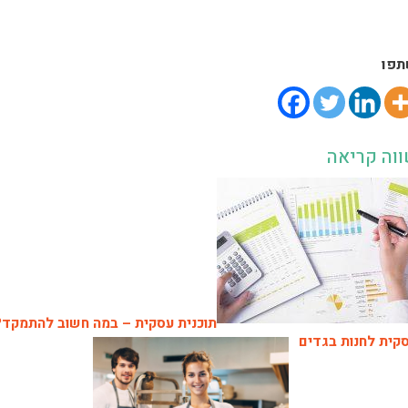
פו
וה קריאה
תוכנית עסקית – במה חשוב להתמקד?
קית לחנות בגדים