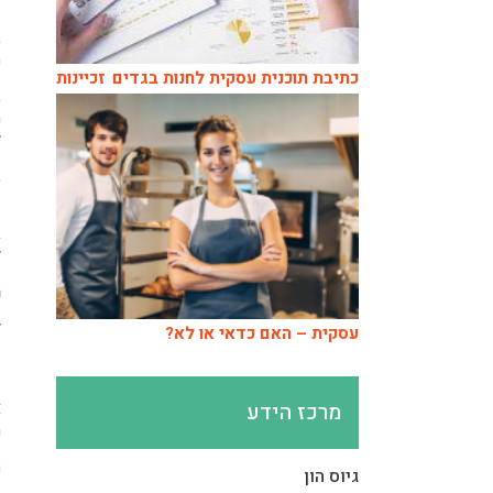
ז
ב
ה
כתיבת תוכנית עסקית לחנות בגדים
זכיינות
ב
מ
ל
ב
ו
ב
ל
מ
ל
עסקית – האם כדאי או לא?
כ
נ
א
מרכז הידע
מ
ח
גיוס הון
ו