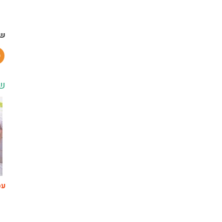
שת
שו
עס