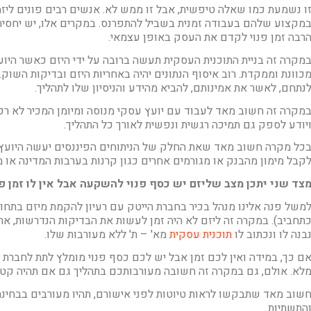
ו נשמעת כמו שאלה טיפשית, אבל זו ממש לא. אנשים רבים פונים ליזמ
מקצוע שלהם בעבודה זמנית בשביל להתפרנס. במקרים אלו, יש יחסי
רבה זמן פנוי לקדם את העסק באופן עצמאי.
מקרה זה בניית התוכנית העסקית תעשה ברובה על ידי היזם כאשר היו
כוונת וממקדת. רוב איסוף הנתונים יהיה באחריות היזם ובדיקות השוק.
נתחם, לאשר את אמינותם, להביא מהידע והניסיון שלו לתהליך.
מקרה זה חשוב מאד לעבוד עם יועץ עסקי מנוסה ומיומן המכיר לא ר
יודע לספק גם תמיכה רגשית ונפשית לאורך כל התהליך.
כל מקרה חשוב מאד שאת החלק של הניתוחים הפיננסים יעשה היועץ 
קבל מימון מהבנק או מגורמים אחרים כגון קרנות בערבות המדינה או 
צד שני יתכן מצב שליזם יש כסף פנוי להשקעה אבל אין לו זמן פנ
משל פנה אלינו מנהל בכיר בחברת הייטק עם רעיון להקמת מיזם בתחום
תחביב). במקרה זה ליזם לא היה זמן לעשות את הבדיקות הנדרשות, את
בנה לו ונכתוב לו
תוכנית עסקית
מא' – ת' ללא מעורבות שלו.
ם כך, במידה ואין לכם זמן אבל יש לכם כסף פנוי מומלץ לתת לחברת 
לא. אולם, גם במקרה זה חשובה מעורבותכם בתהליך גם אם תהיה קטנ
שוב מאד שתבקשו לראות טיוטות לפני אישורם, תהיו מעורבים בבחינ
התשתיות.