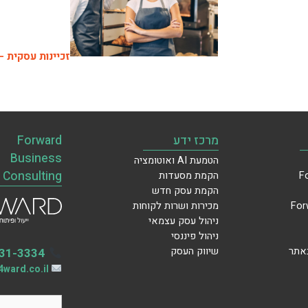
זכיינות עסקית –
מרכז ידע
Forward
Business
הטמעת AI ואוטומציה
Consulting
הקמת מסעדות
הקמת עסק חדש
מכירות ושרות לקוחות
ניהול עסק עצמאי
ניהול פיננסי
באתר
שיווק העסק
31-3334
ward.co.il