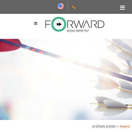
📞
4ward
>
ספקים מומלצים