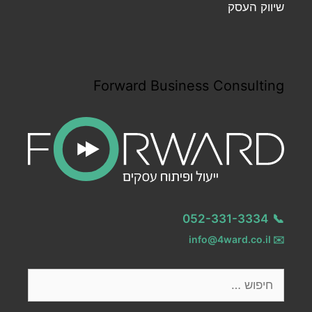
שיווק העסק
Forward Business Consulting
052-331-3334
📞
info@4ward.co.il
✉️