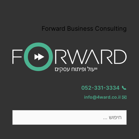
Forward Business Consulting
052-331-3334
📞
info@4ward.co.il
✉️