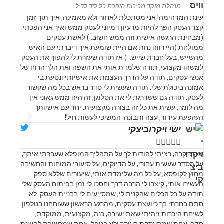
מנהלת מוקד מכירות הופכת כל ליד לדיל
עינת המדהימה! אני מסתכלת לאחור ולא מאמינה, איך תוך זמן
קצר העסק הפך להיות מרעיון דמיוני לעסק ממש ואיך אני הפכתי
(מבחינת הרגשה אישית וזה ממש חשוב..) לאשת עסקים
ממולחת (היי רווה נחת אם היית שומעת איך דיברתי עם האיש
מהשייש, בעל חברת שייש.. ) אז תודה שעזרת לי להפוך את העסק
למשהו מקצועי, תודה שלמדת אותי את השפה ואת הלך הרוח של
אנשי עסקים, תודה על הדרך העצמת את אישיותי ונטעת בי
אמונה ביכולת שלי, תודה שעשית לי סדר בראש בכל מה שקשור
לעסק, תודה גם ששדרגת לי את הסלוגן, זה היה ממש גאוני אין
מה לומר, עשית את כל זה בצורה מקצועית, יחד עם אישיותך
השופעת עידוד, עצה ותבונה. המשיכי לעשות חיל!
ישי ויקרוביצקי





עינת יקרה, רציתי להודות לך על התהליך המופלא שעברתי איתך,
על הסדר שעשית עבורי, על הדיוקים, על סיעורי המוחות והחשיבה
מחוץ לקופסא, על כל מה שלימדת אותי, שיעורים שללא ספק
העשירו אותי, קיצרו לי הרבה דרך וחסכו לי זמן בפיתוח העסק שלי
תודה על כל הכלים שהקנית לי, שמסייעים לי בבניית העסק. לא
סתם בחרתי בך כיועצת עסקית, מהרגע הראשון ששוחחנו בטלפון
לשיחת היכרות זיהיתי שאת ישירה, כנה, מקצועית, ממוקדת,
חדה, אחת שמתעסקת בעיקר ולא בטפל, אחת שמחוייבת להשגת