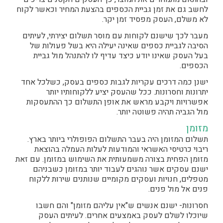
לחשב גם את זמן גביית הכספים בהצעת המחיר וכאשר לקוח
לא משלם, העסק מפסיד זמן יקר.
מעבר לכך שישנם לקוחות עם מוסר תשלום יצירתי, לעיתים
הסיבה לגביית כספים שאינה יעילה היא בשל פעולות של
בעל העסק שאינו יודע כיצד עדיף לו להתנהל מול גביית
הכספים.
ישנן כמה דרכים עקריות לגבות כספים בעסק, כשלכל אחד
יתרונות וחסרונות. ככל שהעסק יציע ללקוחותיו יותר
אפשרויות ויקבע מראש את אופן התשלום כך ההתעסקות
מול הגביה תהיה פשוטה יותר.
מזומן
תשלום המזומן היה בעבר התשלום הפופולרי ביותר בארץ.
ריבוי כרטיסי האשראי והמודעות לעלות העמלה בהוצאת
מזומן הפחית בצורה משמעותית את השימוש במזומן. עם זאת
ישנם עסקים אשר נוהגים לעבוד יותר במזומן כשבניהם
מטפלים, חנויות ועסקים מקומיים שנותנים שירות ללקוח
פנים אל מול פנים.
חסרונות- ישנם אנשים ש"אין עליהם מזומן" והם חשבו
שיוכלו לשלם לעסק באמצעים אחרים. לעיתים העסק