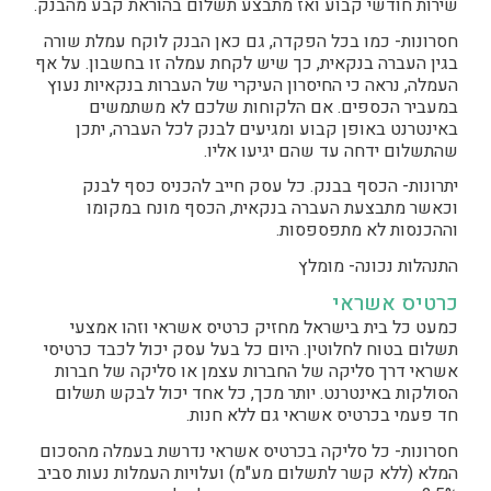
שירות חודשי קבוע ואז מתבצע תשלום בהוראת קבע מהבנק.
חסרונות- כמו בכל הפקדה, גם כאן הבנק לוקח עמלת שורה
בגין העברה בנקאית, כך שיש לקחת עמלה זו בחשבון. על אף
העמלה, נראה כי החיסרון העיקרי של העברות בנקאיות נעוץ
במעביר הכספים. אם הלקוחות שלכם לא משתמשים
באינטרנט באופן קבוע ומגיעים לבנק לכל העברה, יתכן
שהתשלום ידחה עד שהם יגיעו אליו.
יתרונות- הכסף בבנק. כל עסק חייב להכניס כסף לבנק
וכאשר מתבצעת העברה בנקאית, הכסף מונח במקומו
וההכנסות לא מתפספסות.
התנהלות נכונה- מומלץ
כרטיס אשראי
כמעט כל בית בישראל מחזיק כרטיס אשראי וזהו אמצעי
תשלום בטוח לחלוטין. היום כל בעל עסק יכול לכבד כרטיסי
אשראי דרך סליקה של החברות עצמן או סליקה של חברות
הסולקות באינטרנט. יותר מכך, כל אחד יכול לבקש תשלום
חד פעמי בכרטיס אשראי גם ללא חנות.
חסרונות- כל סליקה בכרטיס אשראי נדרשת בעמלה מהסכום
המלא (ללא קשר לתשלום מע"מ) ועלויות העמלות נעות סביב