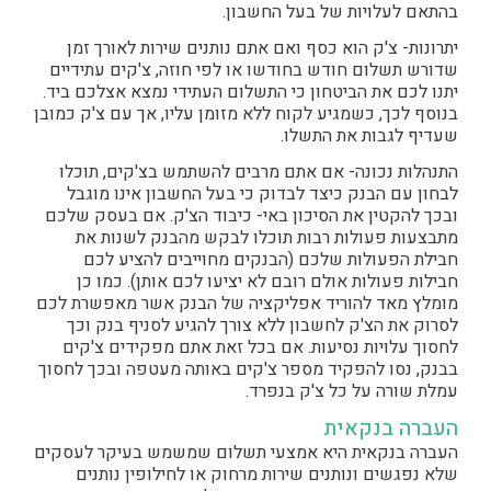
בהתאם לעלויות של בעל החשבון.
יתרונות- צ'ק הוא כסף ואם אתם נותנים שירות לאורך זמן
שדורש תשלום חודש בחודשו או לפי חוזה, צ'קים עתידיים
יתנו לכם את הביטחון כי התשלום העתידי נמצא אצלכם ביד.
בנוסף לכך, כשמגיע לקוח ללא מזומן עליו, אך עם צ'ק כמובן
שעדיף לגבות את התשלו.
התנהלות נכונה- אם אתם מרבים להשתמש בצ'קים, תוכלו
לבחון עם הבנק כיצד לבדוק כי בעל החשבון אינו מוגבל
ובכך להקטין את הסיכון באי- כיבוד הצ'ק. אם בעסק שלכם
מתבצעות פעולות רבות תוכלו לבקש מהבנק לשנות את
חבילת הפעולות שלכם (הבנקים מחוייבים להציע לכם
חבילות פעולות אולם רובם לא יציעו לכם אותן). כמו כן
מומלץ מאד להוריד אפליקציה של הבנק אשר מאפשרת לכם
לסרוק את הצ'ק לחשבון ללא צורך להגיע לסניף בנק וכך
לחסוך עלויות נסיעות. אם בכל זאת אתם מפקידים צ'קים
בבנק, נסו להפקיד מספר צ'קים באותה מעטפה ובכך לחסוך
עמלת שורה על כל צ'ק בנפרד.
העברה בנקאית
העברה בנקאית היא אמצעי תשלום שמשמש בעיקר לעסקים
שלא נפגשים ונותנים שירות מרחוק או לחילופין נותנים