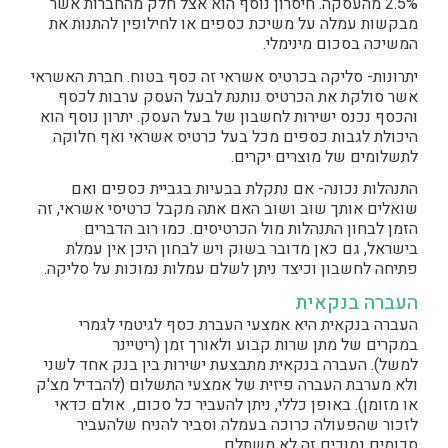
2.5% מהעסקה. חיסרון נוסף הוא אצל חלק מהחברות אשר
מבקשות עמלה על משיכת כספים או לחילופין להתנות את
המשיכה בסכום מינימלי.
יתרונות- סליקה בכרטיס אשראי זה כסף בטוח. חברת האשראי
אשר סולקת את הכרטיס נותנת לבעל העסק ערבות לכסף
והכסף נכנס ישירות לחשבון של בעל העסק. יתרון נוסף הוא
היכולת לגבות כספים מכל בעל כרטיס אשראי ואף חלוקה
לתשלומים של מוצרים יקרים.
התנהלות נכונה- אם נתקלת בבעיות בגביית כספים ואם
שואלים אותך שוב ושוב האם אתה מקבל כרטיסי אשראי, זה
הזמן לבחון התנהלות מול הכרטיסים. כמו רוב הדברים
בישראל, גם כאן מדובר בשוק ויש לבחון היכן אין עמלת
פתיחה לחשבון וכיצד ניתן לשלם עמלות נמוכות על סליקה.
העברה בנקאית
העברה בנקאית היא אמצעי העברת כסף לגיטמי לגמרי
במקרים של מתן שרות קבוע ולאורך זמן (ריטיינר
למשל). העברה בנקאית מתבצעת ישירות בין בנק אחד לשני
ולא מערבת העברה פיזית של אמצעי התשלום (להבדיל מצ'ק
או מזומן). באופן כללי, ניתן להעביר כל סכום, אולם כדאי
לזכור שהפעולה כרוכה בעמלה וסביר להניח שלהעביר
סכומים נמוכים זה לא משתלם.