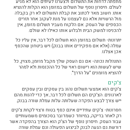
מתפתה לדחות את התשלום ולצערנו לעיתים הוא לא מגיע
לעולם. חיסרון נוסף של תשלום במזומן הוא הקלות להוציא
אותו. חשוב מאד לכתוב את קבלת התשלום לא רק בקבלה
מול הרשויות אלא גם לעצמנו על מנת לעקוב אחר תזרים
הכספים של העסק. אם הלקוח מעביר תשלום מזומן, אין
להכניסו למשק הבית ולבלוע אותו כאילו לא שולם.
יתרונות- תשלום במזומן הוא תשלום לכל דבר, אין עליו כל
עמלה (אלא אם מפקידים אותו בבנק) ויש ביטחון שהכסף
אכן אצלנו.
התנהלות נכונה- אם גם העסק שלך מקבל מזומן, מצוין, כל
שיש לעשות הוא רישום ראוי של כל ההכנסות ולא למהר
להוציא מזומנים "על הדרך".
צ'קים
צ'קים הוא אמצעי תשלום נהוג בין עסקים ובין עסקים
לארגונים. הצ'קים הם תשלום לכל דבר, אך כדי להנות מהם
ייש צורך לבצע הפקדה שעלותה עלות עמלת שורה בבנק.
חסרונות- צ'קים עתידיים אינם כסף בטוח ורצוי לקחת צ'קים
רק לאחר בדיקה, במיוחד כשמדובר בסכומים משמעותיים
עבור העסק. חיסרון נוסף של הצ'ק הוא הצורך בהפקדה אשר
דורשת גם הגעה לבנק לביצוע הפעולה וגם עמלת שורה