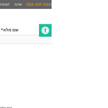
אודות
לקוחות
המלצות
סיפורי הצלחה
בתקשורת
פתח סרגל נגישות
שם מלא
*
ייעוץ עסקי
AI לעסקים
סחר בינלאומי