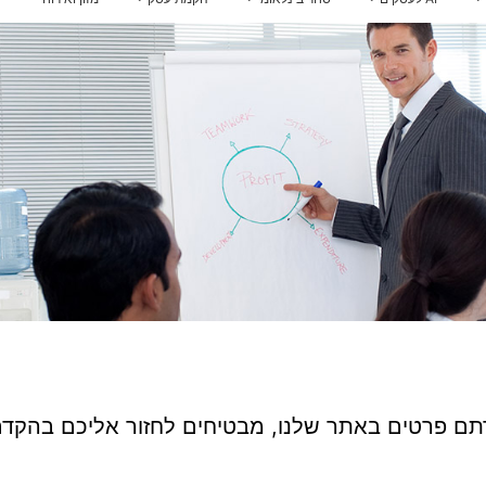
אינטגרציית AI למערכות
 להכנס לשוק איחוד האמירויות
הלוואות לעסקים
ייעוץ לרכישת נדל"ן בארצות הברית
אירופה
הדרכות AI לעובדים
קו אשראי לעסקים קטנים
מדיניות וממשל AI
הלוואה בערבות המדינה
ם
ויזה כאל הלוואה
קרן איפלא
מימון ישיר הלוואות
קרן תנופה
פיצויים לעסקים — שאגת הארי
חים לחזור אליכם בהקדם האפשרי 🙂