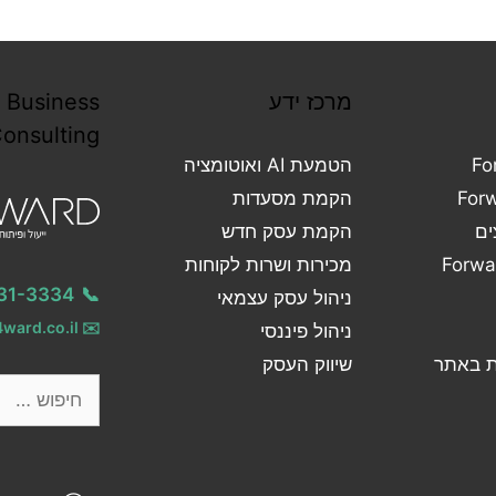
Forward Business
Consulting
ש
קוחות
052-331-3334
📞
אי
info@4ward.co.il
✉️