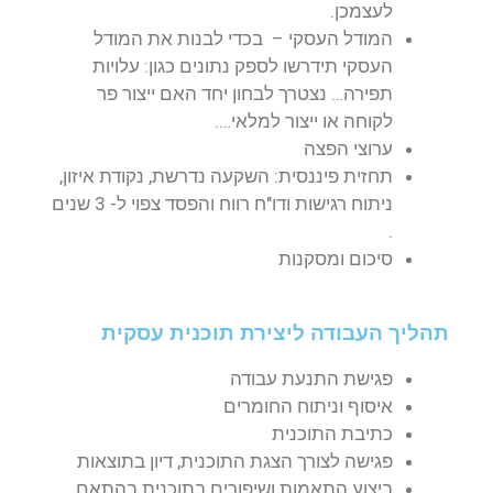
לעצמכן.
המודל העסקי – בכדי לבנות את המודל
העסקי תידרשו לספק נתונים כגון: עלויות
תפירה… נצטרך לבחון יחד האם ייצור פר
לקוחה או ייצור למלאי….
ערוצי הפצה
תחזית פיננסית: השקעה נדרשת, נקודת איזון,
ניתוח רגישות ודו"ח רווח והפסד צפוי ל- 3 שנים
.
סיכום ומסקנות
תהליך העבודה ליצירת תוכנית עסקית
פגישת התנעת עבודה
איסוף וניתוח החומרים
כתיבת התוכנית
פגישה לצורך הצגת התוכנית, דיון בתוצאות
ביצוע התאמות ושיפורים בתוכנית בהתאם