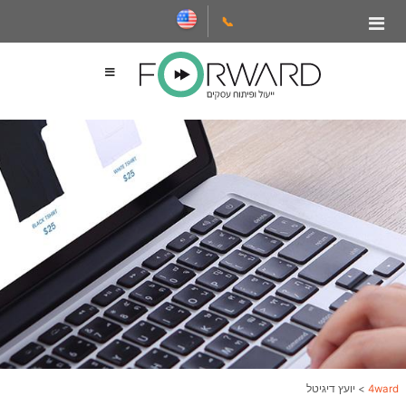
📞
4ward
>
יועץ דיגיטל