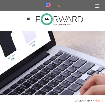
📞
4ward
>
ייעוץ למטבחים