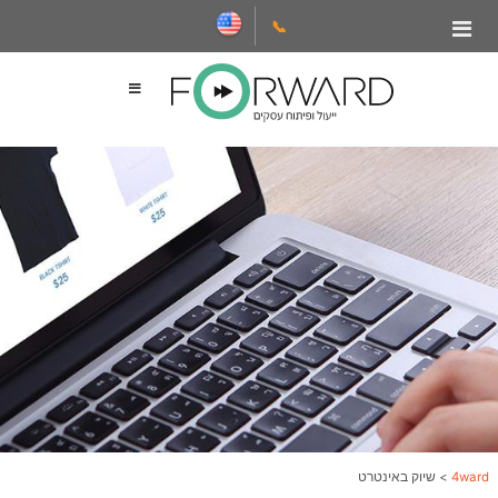
📞
4ward
>
שיוק באינטרט