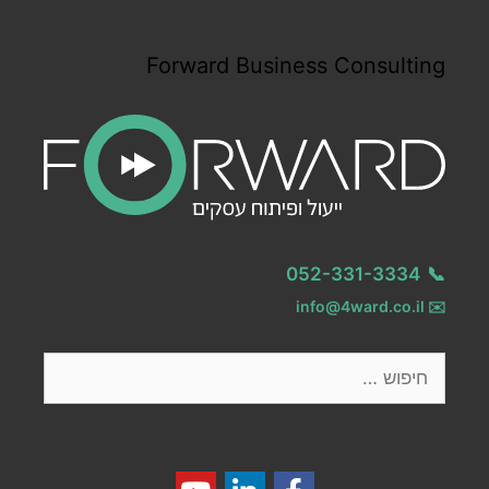
Forward Business Consulting
052-331-3334
📞
info@4ward.co.il
✉️