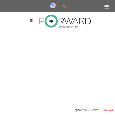
📞
4ward
>
אודות
>
אימוץ עסקי