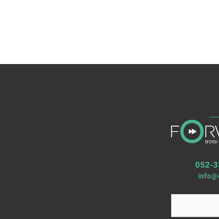
052-3
info@4