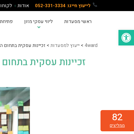
אודות
לקוחו
לייעוץ חייגו: 052-331-3334
ראשי מסעדות
ליווי עסקי מזון
פתיחת 
פתח סרגל נגישות
4ward
>
ייעוץ למסעדות
>
זכיינות עסקית בתחום ה
זכיינות עסקית בתחום
82
ממליצים