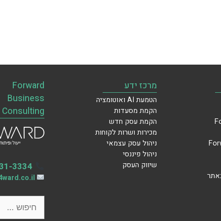
מרכז ידע
Forward
Business
הטמעת AI ואוטומציה
Consulting
הקמת מסעדות
הקמת עסק חדש
מכירות ושרות לקוחות
ניהול עסק עצמאי
ניהול פיננסי
שיווק העסק
31-3334
באתר
ward.co.il