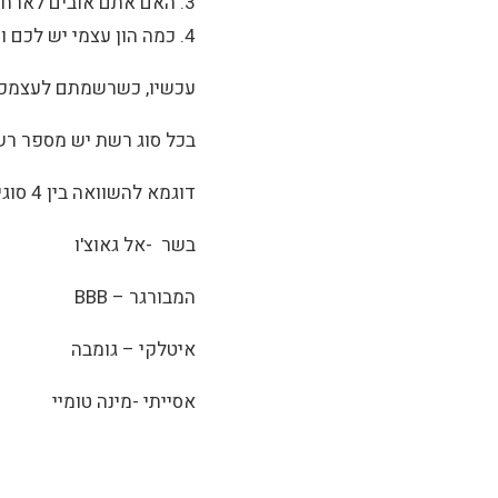
3. האם אתם אובים לארח (זיכיון מסעדה) או מעדיפים להגיש (פאסט פוד) ?
4. כמה הון עצמי יש לכם וכמה אתם מוכנים לסכן ?
עכשיו, כשרשמתם לעצמכם 
בכל סוג רשת יש מספר רש
דוגמא להשוואה בין 4 סוגי מסעדות באותו ז'אנר זכיינות בתחום המסעדות:
בשר -אל גאוצ'ו
המבורגר – BBB
איטלקי – גומבה
אסייתי -מינה טומיי