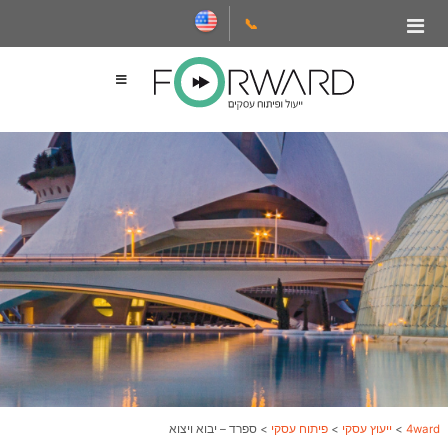
📞
4ward
>
ייעוץ עסקי
>
פיתוח עסקי
>
ספרד – יבוא ויצוא