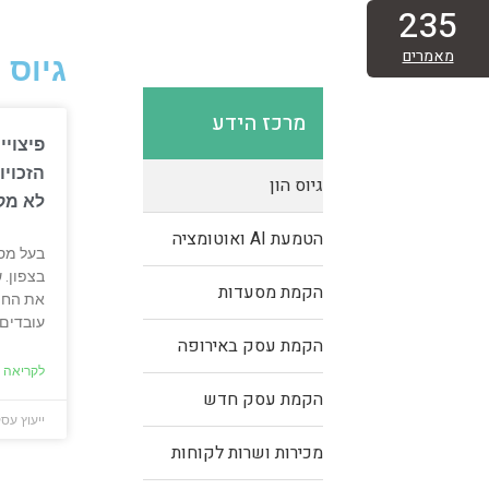
235
מאמרים
גיוס ה
מרכז הידע
פיצוי
הזכויו
גיוס הון
לא מק
הטמעת AI ואוטומציה
בעל מס
בצפון. 
הקמת מסעדות
את החיי
עובדים 
הקמת עסק באירופה
לקריאה נ
הקמת עסק חדש
ייעוץ עסק
מכירות ושרות לקוחות