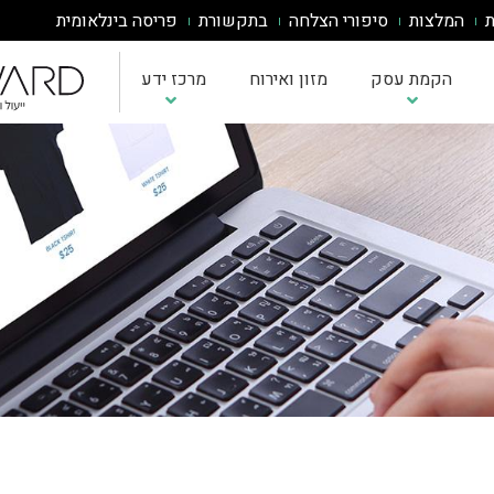
ת
המלצות
סיפורי הצלחה
בתקשורת
פריסה בינלאומית
הקמת עסק
מזון ואירוח
מרכז ידע
אבחון בשלות AI
כתיבת תוכנית עסקית
אינטגרציית AI למערכות
ייעוץ עסקי לעסקים הרוצים להכנס לשוק איחוד האמירויות
אסטרטגיית AI לעסק
תוכנית עסקית לעסק קטן
שירותי ייעוץ ופיתוח עסקי באירופה
הדרכות AI לעובדים
מחשבון ROI לפרויקטי AI
תוכנית עסקית למוצר חדש
מדיניות וממשל AI
הטמעת ChatGPT/Claude
תוכנית עסקית לחנות בגדים
תוכנית עסקית לאפליקציה
תוכנית עסקית למסעדה
תוכנית עסקית לדוגמא