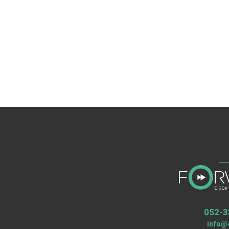
052-3
info@4