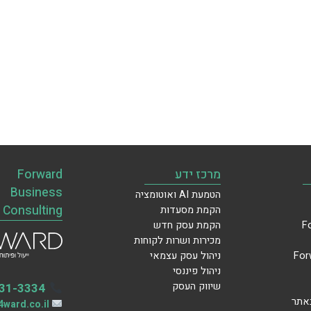
מרכז ידע
Forward
Business
הטמעת AI ואוטומציה
Consulting
הקמת מסעדות
הקמת עסק חדש
מכירות ושרות לקוחות
ניהול עסק עצמאי
ניהול פיננסי
שיווק העסק
31-3334
באתר
ward.co.il