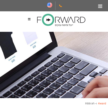
📞
4ward
>
חג פסח