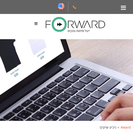
📞
4ward
>
ניכיון שיקים