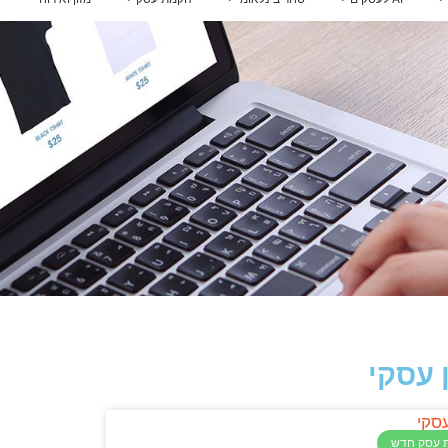
אינטגרציית AI למערכות
 להכנס לשוק איחוד האמירויות
הלוואות לעסקים
ייעוץ לרכישת נדל"ן בארצות הברית
אירופה
הדרכות AI לעובדים
קו אשראי לעסקים קטנים
מדיניות וממשל AI
הלוואה בערבות המדינה
ם
ויזה כאל הלוואה
קרן איפלא
מימון ישיר הלוואות
קרן תנופה
פיצויים לעסקים — שאגת הארי