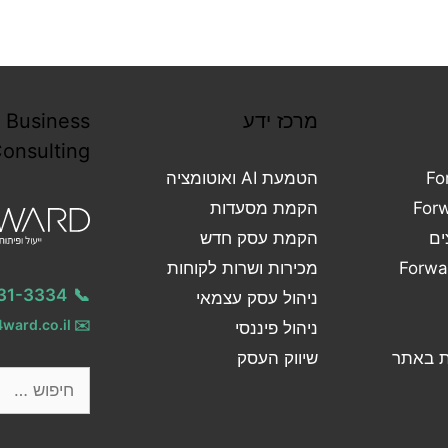
Forward Business
Consulting
ש
קוחות
052-331-3334
📞
אי
info@4ward.co.il
✉️