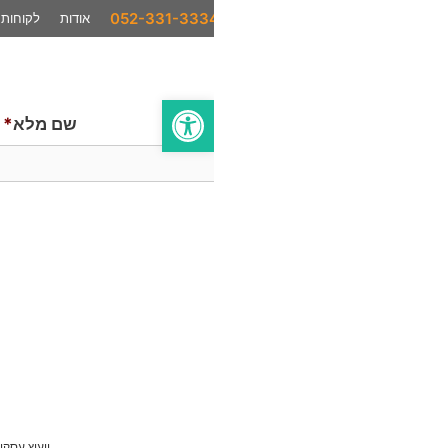
אודות
לקוחות
המלצות
סיפורי הצלחה
בתקשורת
פתח סרגל נגישות
שם מלא
*
ייעוץ עסקי
AI לעסקים
סחר בינלאומי