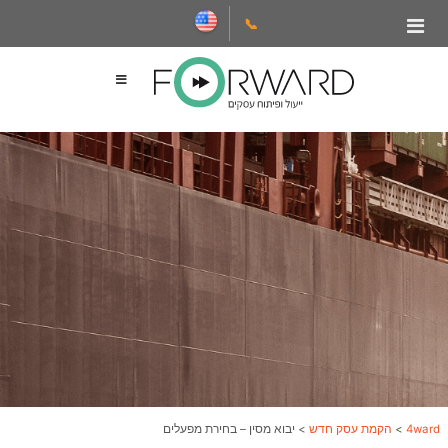
📞
4ward
>
הקמת עסק חדש
>
יבוא מסין – בחירת מפעלים