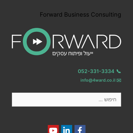
Forward Business Consulting
052-331-3334
📞
info@4ward.co.il
✉️