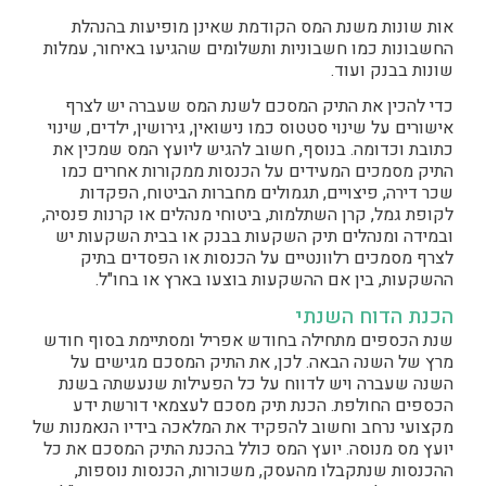
אות שונות משנת המס הקודמת שאינן מופיעות בהנהלת
החשבונות כמו חשבוניות ותשלומים שהגיעו באיחור, עמלות
שונות בבנק ועוד.
כדי להכין את התיק המסכם לשנת המס שעברה יש לצרף
אישורים על שינוי סטטוס כמו נישואין, גירושין, ילדים, שינוי
כתובת וכדומה. בנוסף, חשוב להגיש ליועץ המס שמכין את
התיק מסמכים המעידים על הכנסות ממקורות אחרים כמו
שכר דירה, פיצויים, תגמולים מחברות הביטוח, הפקדות
לקופת גמל, קרן השתלמות, ביטוחי מנהלים או קרנות פנסיה,
ובמידה ומנהלים תיק השקעות בבנק או בבית השקעות יש
לצרף מסמכים רלוונטיים על הכנסות או הפסדים בתיק
ההשקעות, בין אם ההשקעות בוצעו בארץ או בחו"ל.
הכנת הדוח השנתי
שנת הכספים מתחילה בחודש אפריל ומסתיימת בסוף חודש
מרץ של השנה הבאה. לכן, את התיק המסכם מגישים על
השנה שעברה ויש לדווח על כל הפעילות שנעשתה בשנת
הכספים החולפת. הכנת תיק מסכם לעצמאי דורשת ידע
מקצועי נרחב וחשוב להפקיד את המלאכה בידיו הנאמנות של
יועץ מס מנוסה. יועץ המס כולל בהכנת התיק המסכם את כל
ההכנסות שנתקבלו מהעסק, משכורות, הכנסות נוספות,