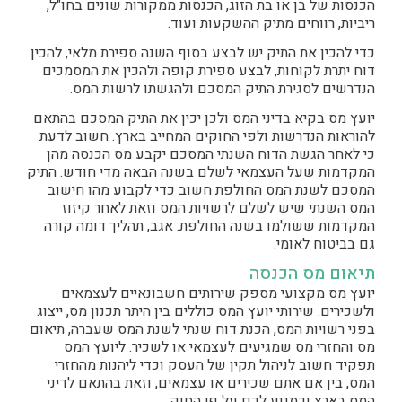
הכנסות של בן או בת הזוג, הכנסות ממקורות שונים בחו"ל,
ריביות, רווחים מתיק ההשקעות ועוד.
כדי להכין את התיק יש לבצע בסוף השנה ספירת מלאי, להכין
דוח יתרת לקוחות, לבצע ספירת קופה ולהכין את המסמכים
הנדרשים לסגירת התיק המסכם ולהגשתו לרשות המס.
יועץ מס בקיא בדיני המס ולכן יכין את התיק המסכם בהתאם
להוראות הנדרשות ולפי החוקים המחייב בארץ. חשוב לדעת
כי לאחר הגשת הדוח השנתי המסכם יקבע מס הכנסה מהן
המקדמות שעל העצמאי לשלם בשנה הבאה מדי חודש. התיק
המסכם לשנת המס החולפת חשוב כדי לקבוע מהו חישוב
המס השנתי שיש לשלם לרשויות המס וזאת לאחר קיזוז
המקדמות ששולמו בשנה החולפת. אגב, תהליך דומה קורה
גם בביטוח לאומי.
תיאום מס הכנסה
יועץ מס מקצועי מספק שירותים חשבונאיים לעצמאים
ולשכירים. שירותי יועץ המס כוללים בין היתר תכנון מס, ייצוג
בפני רשויות המס, הכנת דוח שנתי לשנת המס שעברה, תיאום
מס והחזרי מס שמגיעים לעצמאי או לשכיר. ליועץ המס
תפקיד חשוב לניהול תקין של העסק וכדי ליהנות מהחזרי
המס, בין אם אתם שכירים או עצמאים, וזאת בהתאם לדיני
המס בארץ וכמגיע לכם על פי החוק.