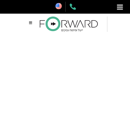
דלג
תוכן