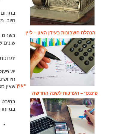
בתחום 
חיובי מ
הנהלת חשבונות בעידן האון – ליין
בשנים 
שונים 
יתרונות
יש פעול
חידושים
ייעוץ
שאין ספ
פיננסי – הערכות לשנה החדשה
בהיבט ש
במיוחד.