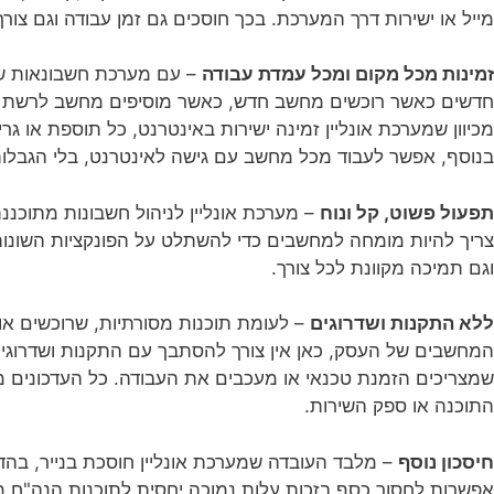
מייל או ישירות דרך המערכת. בכך חוסכים גם זמן עבודה וגם צור
זמינות מכל מקום ומכל עמדת עבודה
– עם מערכת חשבונאות שפו
חדשים כאשר רוכשים מחשב חדש, כאשר מוסיפים מחשב לרשת ה
מכיוון שמערכת אונליין זמינה ישירות באינטרנט, כל תוספת או 
בנוסף, אפשר לעבוד מכל מחשב עם גישה לאינטרנט, בלי הגבלות
תפעול פשוט, קל ונוח
– מערכת אונליין לניהול חשבונות מתוכננ
צריך להיות מומחה למחשבים כדי להשתלט על הפונקציות השונות וה
וגם תמיכה מקוונת לכל צורך.
ללא התקנות ושדרוגים
– לעומת תוכנות מסורתיות, שרוכשים או
המחשבים של העסק, כאן אין צורך להסתבך עם התקנות ושדרוגים.
שמצריכים הזמנת טכנאי או מעכבים את העבודה. כל העדכונים מב
התוכנה או ספק השירות.
חיסכון נוסף
– מלבד העובדה שמערכת אונליין חוסכת בנייר, בהד
אפשרות לחסוך כסף בזכות עלות נמוכה יחסית לתוכנות הנה"ח מ