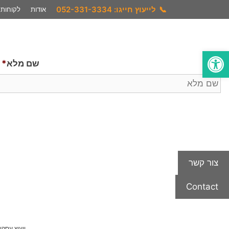
דלג
📞
לייעוץ חייגו: 052-331-3334
אודות
לקוחות
תוכן
פתח סרגל נגישות
שם מלא
*
צור קשר
Contact
ייעוץ עסקי