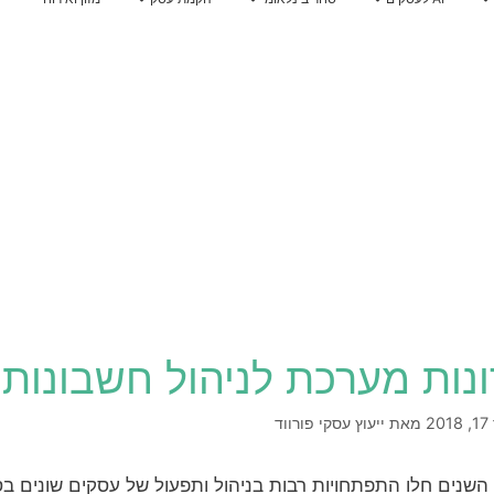
אבחון בשלות AI
כתיבת תוכנית עסקית
אינטגרציית AI למערכות
ייעוץ עסקי לעסקים הרוצים להכנס לשוק איחוד האמירויות
אסטרטגיית AI לעסק
תוכנית עסקית לעסק קטן
שירותי ייעוץ ופיתוח עסקי באירופה
הדרכות AI לעובדים
מחשבון ROI לפרויקטי AI
תוכנית עסקית למוצר חדש
מדיניות וממשל AI
הטמעת ChatGPT/Claude
תוכנית עסקית לחנות בגדים
תוכנית עסקית לאפליקציה
תוכנית עסקית למסעדה
תוכנית עסקית לדוגמא
נות מערכת לניהול חשבונות א
2
מאת
ייעוץ עסקי פורווד
שנים חלו התפתחויות רבות בניהול ותפעול של עסקים שונים בס