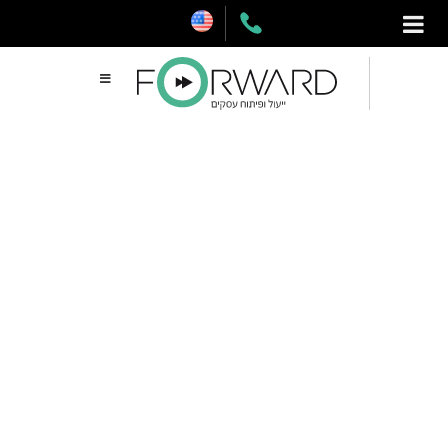
דלג
תוכן