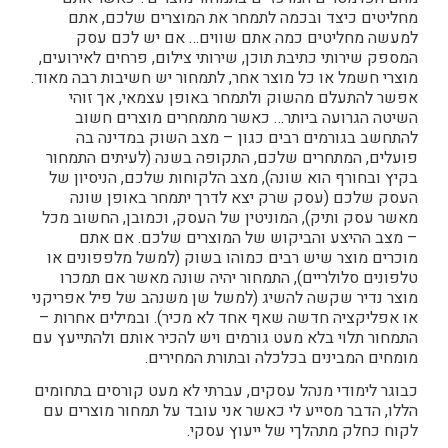
מחליטים כיצד ובכמה לתמחר את המוצרים שלכם, אתם
למעשה מחליטים כמה אתם שווים… אם יש לכם עסק
המספק שירותי כתיבת תוכן, שירותי צילום, פרחים לאירועים,
מוצרי חשמל או כל מוצר אחר, לתמחור יש חשיבות רבה מאוד.
אפשר להתעלם מהשוק ולתמחר באופן עצמאי, אך זוהי
השיטה הגרועה ביותר… כאשר מתמחרים מוצרים חשוב
להתחשב בגורמים רבים כגון – מצב השוק במדינה בה
פועלים, המתחרים שלכם, התקופה בשנה (לעיתים התמחור
בקיץ ובחורף הוא שונה), מצב הלקוחות שלכם, הניסיון של
העסק שלכם (עסק שרק יצא לדרך יתמחר באופן שונה
מאשר עסק ותיק), המוניטין של העסק, וכמובן, החשוב מכל
– מצב ההיצע והביקוש של המוצרים שלכם. אם אתם
מוכרים מוצר שיש רבים כמוהו בשוק (למשל מלפפונים או
טלפונים סלולריים), התמחור יהיה שונה מאשר אם תמכרו
מוצר נדיר שקשה להשיג (למשל שן משנהב של פיל אפריקני
או אפליקציה חדשה שאף אחד לא מכיר). ובמילים אחרות –
התמחור תלוי בלא מעט גורמים ויש להכיר אותם ולהתייעץ עם
מומחים המבינים בכלכלה ובתורת המחירים.
כבוגר לימודי מנהל עסקים, עברתי לא מעט קורסים בתחומים
הללו, הדבר מסייע לי כאשר אני עובד על תמחור מוצרים עם
לקוח כחלק מתהלךי של ייעוץ עסקי.