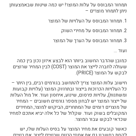
תמחור המבוסס על עלות המוצר! יש כמה שיטות שבאמצעותן
ניתן לתמחר מוצרים –
1. תמחור המבוסס על העלויות של המוצר
2. תמחור המבוסס על מחירי השוק
3. תמחור המבוסס על הערך של המוצר
ועוד …
כמובן שהדבר החשוב ביותר הוא לבצע איזון נכון בין כמה
שעולה לחברה לייצר את המוצר (COST) לבין המחיר שרוצים
לבקש על המוצר (PRICE).
חישוב עלות המוצר צריך להתחשב בגורמים רבים, בין היתר –
כל העלויות הכרוכות בייצור ובתחזוק המוצר (עלויות קבועות
ומשתנות), עלויות פרסום, שינוע, איחסון ועוד. אל מול העלות
של ייצור המוצר יש לבחון מספר גורמים חשובים – המחיר
של מוצרים דומים של המתחרים, הביקוש למוצר, המחירים
המקובלים בשוק ועוד. שקלול של כל אלה יביא אתכם למחיר
שכדאי לבקש עבור המוצר.
כאשר קובעים את מחיר המוצר על בסיס העלות שלו, יש
לקחת בחשבון גם את אחוזי הרווח שרוצים ליצור. אם רוצים