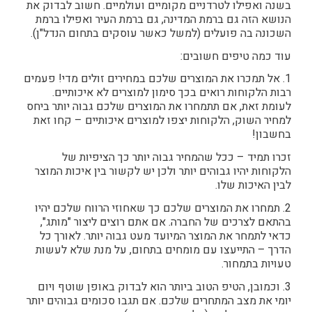
בשנה ואפילו לטרדניים מקומיים ועולמיים. חשוב לבדוק את
הנושא הזה גם ברמת המדינה, גם ברמת העיר ואפילו ברמת
השכונה בה פועלים (למשל כאשר עוסקים בתחום הנדל"ן).
עוד כמה טיפים חשובים:
1. אל תמכרו את המוצרים שלכם במחירים זולים מדי! פעמים
רבות הלקוחות רואים בכך סימון למוצרים לא איכותיים.
לעומת זאת, אם תתמחרו את המוצרים שלכם גבוה יותר ביחס
למחיר השוק, הלקוחות יצפו למוצרים איכותיים – קחו זאת
בחשבון!
זכרו תמיד – ככל שהמחיר גבוה יותר כך הציפיות של
הלקוחות יהיו גבוהים יותר ולכן יש לקשור בין איכות המוצר
לבין האיכות שלו.
2. תמחרו את המוצרים שלכם כך שאחוזי הרווח שלכם יהיו
בהתאם לצרכים של החברה. אם אתם רוצים ליצור "מותג",
כדאי לתמחר את המוצר המיועד מעט גבוה יותר. לאורך כל
הדרך – התייעצו עם מומחים בתחום, על מנת שלא לעשות
טעויות בתמחור.
3. וכמובן, הטיפ הטוב ביותר הוא לבדוק באופן שוטף ויום
יומי את מצב המתחרים שלכם. אם תגבו סכומים גבוהים יותר