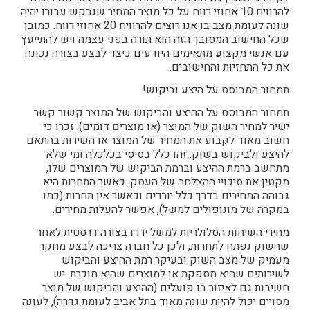
להרוויח 10 אחוזי רווח על כל מוצר המחיר שנבקש עבורו יהיה
שונה לעומת מצב בו אנו רוצים להרוויח 20 אחוזי רווח. כמובן
שכל החישוב המסובך הזה הוא תורה בפני עצמה ויש להתייעץ
עם אנשי מקצוע מתאימים היודעים כיצד לבצע בצורה נכונה
את כל התחזיות והחישובים.
תמחור המבוסס על היצע וביקוש!
תמחור המבוסס על ההיצע והביקוש של המוצר קשור קשר
ישיר למחיר השוק של המוצר (או מוצרים דומים). זכרו כי
חשוב מאוד לקבוע את המחיר של המוצר או השירות בהתאם
להיצע ולביקוש בשוק. זהו כלל בסיסי בכלכלה ומי שלא
מתחשב ברמת ההיצע וברמת הביקוש של המוצרים שלו,
מקטין את סיכויי ההצלחה של העסק. כאשר התחרות היא
גבוהה המחירים בדרך כלל יורדים וכאשר אין תחרות (כמו
במקרה של מונופולים למשל), אפשר להעלות מחירים.
מחירי השיחות הסלולריות למשל ירדו בצורה דרסטית לאחר
שהשוק נפתח לתחרות, ולכן כל חברה צריכה לבצע מחקר
מעמיק של מצב השוק ובעיקר רמת ההיצע והביקוש
לשירותים שהיא מספקת או למוצרים שהיא מוכרת. יש
חשיבות גם לאיזור בו פועלים (ההיצע והביקוש של מוצר
מסויים יכול להיות שונה מאוד בתל אביב לעומת גדרה), לעונה