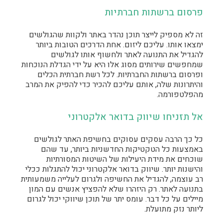
פרסום ברשתות חברתיות
זה לא מספיק לייצר תוכן נהדר באתר ולקוות שהגולשים
ימצאו אותו. עליכם ליזום. אחת הדרכים הטובות ביותר
להגדיל את התנועה לאתר ולחשוף אותו לגולשים
שמחפשים שירותים מסוג אלו היא על ידי הגדלת הנוכחות
ופרסום ברשתות החברתיות. לכל רשת חברתית הכלים
והיתרונות שלה, אותם עליכם להכיר כדי להפיק את המרב
מהפלטפורמה.
אל תזניחו שיווק בדואר אלקטרוני
כל כך הרבה עסקים עסוקים בחשיפת האתר לגולשים
באמצעות כל הטקטיקות החדשניות ביותר, עד שהם
שוכחים את מידת היעילות של השיטות המסורתיות
והישנות יותר. שיווק בדואר אלקטרוני יכול להתגלות ככלי
רב עוצמה, להגדיל את החשיפה ולגרום לעלייה משמעותית
בתנועה לאתר. רק היזהרו שלא להפציץ אנשים עם המון
מיילים על כל דבר. עומס יתר של תוכן שיווקי יכול לגרום
ליותר נזק מתועלת.