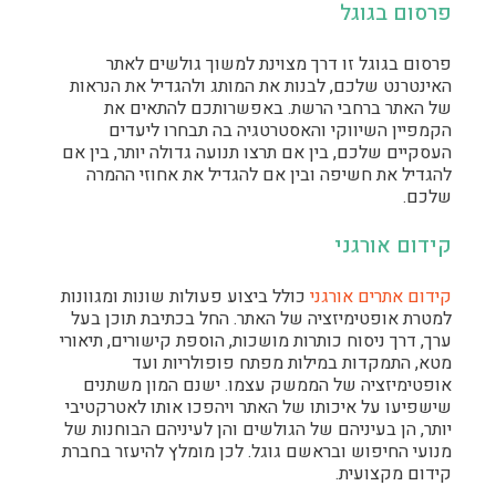
פרסום בגוגל
פרסום בגוגל זו דרך מצוינת למשוך גולשים לאתר
האינטרנט שלכם, לבנות את המותג ולהגדיל את הנראות
של האתר ברחבי הרשת. באפשרותכם להתאים את
הקמפיין השיווקי והאסטרטגיה בה תבחרו ליעדים
העסקיים שלכם, בין אם תרצו תנועה גדולה יותר, בין אם
להגדיל את חשיפה ובין אם להגדיל את אחוזי ההמרה
שלכם.
קידום אורגני
קידום אתרים אורגני
כולל ביצוע פעולות שונות ומגוונות
למטרת אופטימיזציה של האתר. החל בכתיבת תוכן בעל
ערך, דרך ניסוח כותרות מושכות, הוספת קישורים, תיאורי
מטא, התמקדות במילות מפתח פופולריות ועד
אופטימיזציה של הממשק עצמו. ישנם המון משתנים
שישפיעו על איכותו של האתר ויהפכו אותו לאטרקטיבי
יותר, הן בעיניהם של הגולשים והן לעיניהם הבוחנות של
מנועי החיפוש ובראשם גוגל. לכן מומלץ להיעזר בחברת
קידום מקצועית.