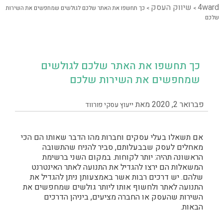
4ward
שיווק העסק
>
>
כך תחשפו את האתר שלכם לגולשים שמחפשים את השירות
שלכם
כך תחשפו את האתר שלכם לגולשים
שמחפשים את השירות שלכם
פברואר 2, 2020
מאת
ייעוץ עסקי פורווד
אם
תשאלו בעלי עסקים וחברות מהו הדבר שאותו הם הכי
מאחלים לעסק שבבעלותם, סביר להניח שהתשובה
הראשונה תהיה: יותר לקוחות. במקום השני ברשימת
המשאלות הם ירצו להגדיל את התנועה לאתר האינטרנט
שלהם. יש דרכים רבות אשר באמצעותן ניתן להגדיל את
התנועה לאתר ולחשוף אותו ליותר גולשים שמחפשים את
השירות שהעסק או החברה מציעים, ביניהן הדרכים
הבאות.