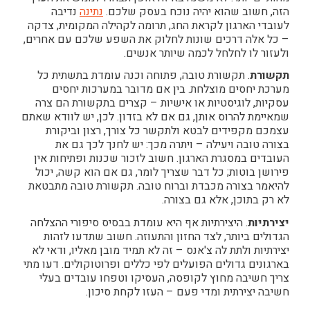
הזה, חשוב שהוא יהיה נוכח בעסק שלכם.
נתינה
נדיבה
לעובדי הארגון לקראת החג, תרומה לקהילה המקומית, צדקה
– כל אלה דרכים שונות לחלוק את השפע שלכם עם אחרים,
ולעזור לו לחלחל לכמה שיותר אנשים.
תקשורת
. תקשורת טובה, פתוחה וכנה עומדת בתשתית כל
מערכת יחסים מוצלחת. בין אם מדובר במערכות יחסים
עסקיות, לוגיסטיות או אישיות – קצרים בתקשורת הם צרה
שמאיימת להרוס אותן, גם אם לא בזדון. לכן, יש לוודא שאתם
עצמכם מקפידים לבטא ולתקשר כל צורך, רצון וביקורת
בצורה טובה ויעילה – ויתרה מכך: יש לחנך לכך גם את
העובדים במסגרת הארגון. חשוב לזכור שכנות ופתיחות אין
פירושן בוטות; כל דבר שצריך לומר, גם אם הוא קשה, יכול
להיאמר בצורה מכבדת וברוח טובה. תקשורת טובה מתבטאת
לא רק בתוכן, אלא גם בצורה.
יצירתיות
. היצירתיות אף היא עומדת בבסיס סיפורי ההצלחה
הגדולים ביותר, לצד החזון והתעוזה. חשוב שתדעו לזהות
יצירתיות ולתת לה צ'אנס – זה לא תמיד מובן מאליו, ודאי לא
בארגונים גדולים הפועלים לפי כללים ופרוטוקולים. דעו מתי
צריך חשיבה מחוץ לקופסה, העסיקו וטפחו עובדים בעלי
חשיבה יצירתית ומדי פעם – העזו לקחת סיכון.