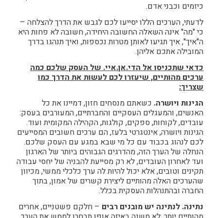
כיזמים וכבני אדם.
לדעתי, הערכים הללו יסייעו לכם לגבש את הדרך להצלחה –
כי "מה" אינה השאלה החשובה היחידה, חשובה לא פחות היא
ה"איך", איך תגיעו לאותן מטרות נכספות, ואיך תנהגו בדרך
המובילה אתכם אליהן.
כדאי שתכניסו אל הדי.אן.איי. של העסק שלכם כמה
ערכים מהותיים, שיעזרו לכם לעשות את הדרך כמו
שצריך:
הגינות ויושרה.
כשאתם מנסחים חזון, דמיינו את כל
האנשים, והמעגלים העסקיים והחברתיים, המעורבים בעסק:
עובדים, לקוחות, ספקים, קולגות, הקהילה המקומית ועוד.
הגינות ויושרה, אינטגרטי בלעז, הם ערכים חשובים המסייעים
לכם לנהוג בכבוד עם כל מי שבא במגע עם העסק שלכם.
הנחלה של הערך הזה, מהדרגים הגבוהים ביותר של הארגון
ועד לאחרון העובדים, לא רק מסייעת להבניה של יחסי עבודה
תקינים וטובים, אלא יכול להיות לה ערך כלכלי ממשי, מכיוון
שהערכים האלה מהותיים ליצירת קשרים של אמון, בתוך
החברה ובהתנהלות העסקית בכלל.
נתינה. לנתינה יש מובנים רבים
– חלקם פשטניים, אחרים
מהותיים יותר. לא משנה באיזה אופן תבחרו לממש את הערך