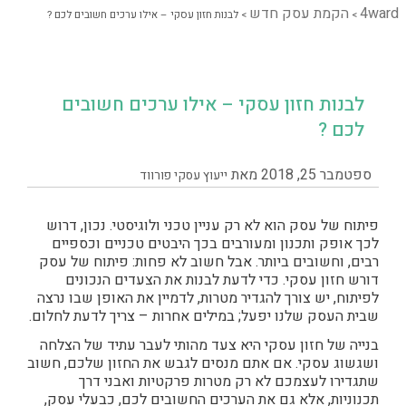
4ward
הקמת עסק חדש
>
>
לבנות חזון עסקי – אילו ערכים חשובים לכם ?
לבנות חזון עסקי – אילו ערכים חשובים
לכם ?
ספטמבר 25, 2018
מאת
ייעוץ עסקי פורווד
פיתוח של עסק הוא לא רק עניין טכני ולוגיסטי. נכון, דרוש
לכך אופק ותכנון ומעורבים בכך היבטים טכניים וכספיים
רבים, וחשובים ביותר. אבל חשוב לא פחות: פיתוח של עסק
דורש חזון עסקי. כדי לדעת לבנות את הצעדים הנכונים
לפיתוח, יש צורך להגדיר מטרות, לדמיין את האופן שבו נרצה
שבית העסק שלנו יפעל; במילים אחרות – צריך לדעת לחלום.
בנייה של חזון עסקי היא צעד מהותי לעבר עתיד של הצלחה
ושגשוג עסקי. אם אתם מנסים לגבש את החזון שלכם, חשוב
שתגדירו לעצמכם לא רק מטרות פרקטיות ואבני דרך
תכנוניות, אלא גם את הערכים החשובים לכם, כבעלי עסק,