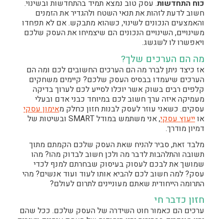
כוח התחדשות
. עסק טוב נמצא תמיד בהתחדשות ובשינוי.
חשוב לדעת לזהות את תנאי השטח ולהגדיר את הזמנים
והאמצעים הנכונים לשינוי, כשהוא מתבקש. אם לא תפחדו
משינויים, השינויים הנכונים הם שיצמיחו את העסק שלכם
ויאפשרו לו לשגשג.
מה הם הערכים שלך?
אז כיצד ניתן לברר מה הם הערכים החשובים לכם ומה הם
הערכים שיעמדו בבסיס העסק שלכם? קיימים משחקים
קלפים רבים בשוק אשר יוכלו לסייע לכם לערוך בדיקה
מעמיקה איזה ערך חשוב לכם במיוחד כבני אדם ובעלי
עסקים. כשאני עוזר לעסק לבנות חזון כחלק מ
אימון עסקי
או
ייעוץ עסקי
, אני משתמש במודל SMART ובשיטות של
דמיון מודרך.
מלבד זאת, סביר להניח שאת העסק שלכם הקמתם מתוך
תשובה והתלהבות לדבר מה ולכן חשוב לבדוק מהו? מהו
שמושך את לבכם לעסוק בעיסוק שבחרתם למנף לכדי
עסק? למה חשוב לכם להביא אותו לעוד ועוד אנשים? מהי
התרומה הייחודית שאתם מעוניינים לתרום לעולם?
חזון כדבר חי
ערכים הם כאמור חוט השידרה של העסק שלכם. ככל שהם