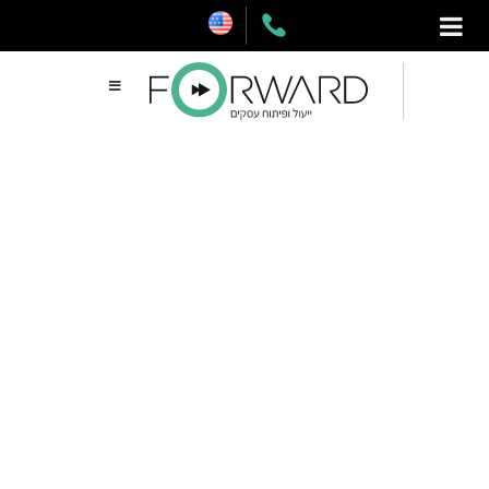
דלג
תוכן