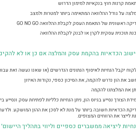
אמת קרנות חוץ בנקאיות למימון הדרוש
לצה על גודל ההלוואה המתאימה ביותר למטרות ולמצב
יקה ראשונית של התאמת העסק לקבלת ההלוואה GO NO GO
נת תוכנית עסקית לקרן או לבנק לקבלת ההלוואה
שוב הכדאיות בהקמת עסק והמלצה אם כן או לא להקים 
קוח יקבל הנחיות לאיסוף הנתונים הנדרשים (או שאנו נעשה זאת עבורו
שב את הון נדרש להקמה, את הסיכון כספי, נקודות האיזון
תן את המלצתנו להקמה
ידת הצורך נסייע בגיוס הון, ניתן הנחיות כלליות לפתיחת עסק ונסייע ביי
יקת הכדאיות חשובה ביותר על מנת לא לסכן את ההון המושקע. ולדעת 
ת לייצר את הרווחים המצופים.
חיות ליציאה ממשברים כספיים וליווי בתהליך היישום' ב