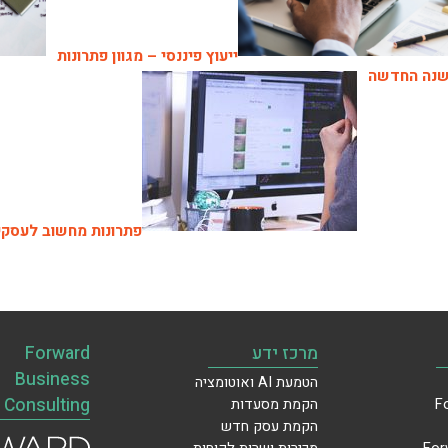
ייעוץ פיננסי – מגוון פתרונות
נה החדשה
פתרונות מחשוב לעסקי
מרכז ידע
Forward
Business
הטמעת AI ואוטומציה
Consulting
הקמת מסעדות
הקמת עסק חדש