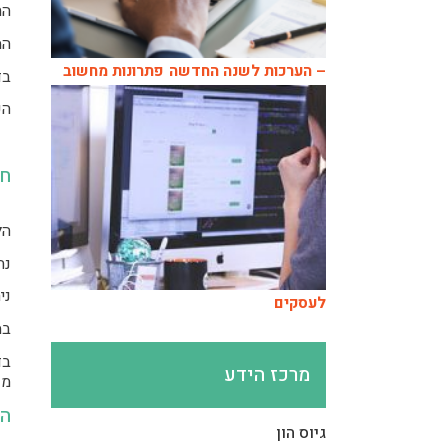
הת
המ
– הערכות לשנה החדשה
פתרונות מחשוב
בד
הכ
חי
הל
נח
ני
לעסקים
במ
בד
מרכז הידע
מנ
הנ
גיוס הון