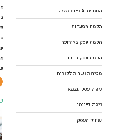
אב
הטמעת AI ואוטומציה
בנ
הקמת מסעדות
פנ
סי
הקמת עסק באירופה
שי
הקמת עסק חדש
המ
שת
מכירות ושרות לקוחות
ניהול עסק עצמאי
שו
ניהול פיננסי
שיווק העסק