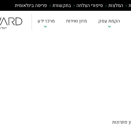
ת
המלצות
סיפורי הצלחה
בתקשורת
פריסה בינלאומית
הקמת עסק
מזון ואירוח
מרכז ידע
אבחון בשלות AI
כתיבת תוכנית עסקית
אינטגרציית AI למערכות
ייעוץ עסקי לעסקים הרוצים להכנס לשוק איחוד האמירויות
אסטרטגיית AI לעסק
תוכנית עסקית לעסק קטן
שירותי ייעוץ ופיתוח עסקי באירופה
הדרכות AI לעובדים
מחשבון ROI לפרויקטי AI
תוכנית עסקית למוצר חדש
מדיניות וממשל AI
הטמעת ChatGPT/Claude
תוכנית עסקית לחנות בגדים
תוכנית עסקית לאפליקציה
תוכנית עסקית למסעדה
תוכנית עסקית לדוגמא
ן פתרונות