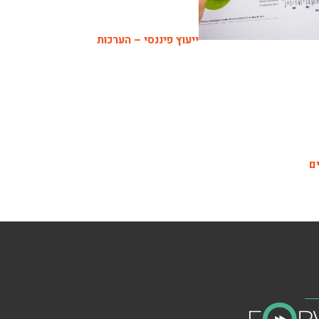
ייעוץ פיננסי – הערכות
ם