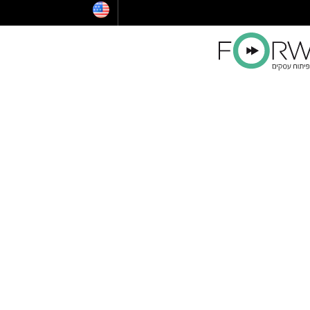
הלוואות לעסקים
ייעוץ לרכישת נדל"ן בארצות הברית
קו אשראי לעסקים קטנים
הלוואה בערבות המדינה
ויזה כאל הלוואה
קרן איפלא
מימון ישיר הלוואות
קרן תנופה
פיצויים לעסקים — שאגת הארי