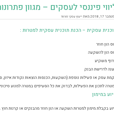
יווי פיננסי לעסקים – מגוון פתרונו
בר 17, 2018
מאת
ייעוץ עסקי פורווד
כנית עסקית – הכנת תוכנית עסקית למטרות :
וס הון חוזר
וס הון להשקעה
רוף משקיע
נה לדרישת הבנק
מת עסק או פעילות נוספת (השקעות, הכנסות הוצאות נקודות איזון, סיכ
טרה לתכנן את הפעילות, לבדוק את כל הסעיפים במטרה למנוע סיכוני
וע במימון
וע בקבלת מימון למטרות השקעה או הון חוזר מהבנקים או קרנות חוץ 