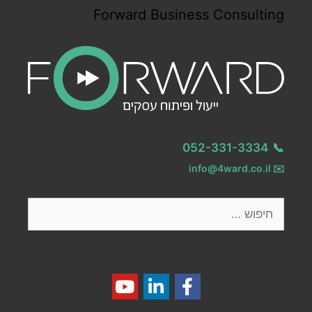
Forward Business Consulting
052-331-3334
📞
info@4ward.co.il
✉️