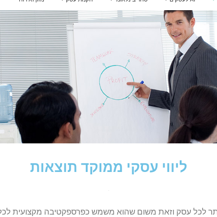
אינטגרציית AI למערכות
 להכנס לשוק איחוד האמירויות
הלוואות לעסקים
ייעוץ לרכישת נדל"ן בארצות הברית
אירופה
הדרכות AI לעובדים
קו אשראי לעסקים קטנים
מדיניות וממשל AI
הלוואה בערבות המדינה
ם
ויזה כאל הלוואה
קרן איפלא
מימון ישיר הלוואות
קרן תנופה
פיצויים לעסקים — שאגת הארי
וקד תוצאות
שמש כפרספקטיבה מקצועית לכל היבטי העסק.