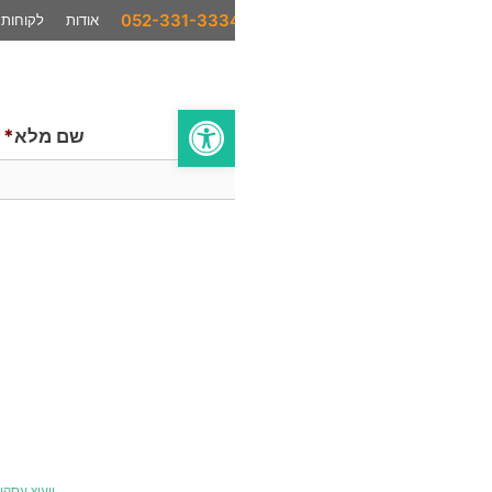
אודות
לקוחות
המלצות
סיפורי הצלחה
בתקשורת
פתח סרגל נגישות
שם מלא
*
ייעוץ עסקי
AI לעסקים
סחר בינלאומי