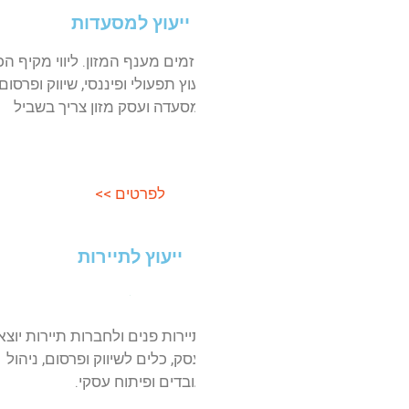
ייעוץ למסעדות
ייעוץ לעסקים
זמים מענף המזון. ליווי מקיף הכולל
ייעוץ ממוקד לעסקים משפח
יעוץ תפעולי ופיננסי, שיווק ופרסום
ולגדול, הרוצים לעשות העבר
סעדה ועסק מזון צריך בשביל
ניהול העסק ורוצים להסדי
הפנימית בעסק.
לפרטים >>
לפרטים
ייעוץ לתיירות
ייעוץ לפרל
יירות פנים ולחברות תיירות יוצאת.
ייעוץ וליווי פרילנסרים, מת
סק, כלים לשיווק ופרסום, ניהול
יציבה לאורך זמן, מתן כלים ל
ובדים ופיתוח עסקי.
פרוייקטים, ניהול פיננסי שוט
שם ומוניטין כבעלי מקצוע.