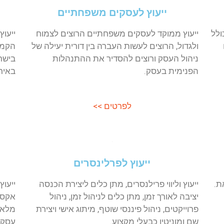
 משפחתיים
ייעוץ להקמת עסקים באיר
תיים הרוצים לצמוח
ייעוץ לעסקים הרוצים להתפתח לשוק בא
ה בין דורית יעילה של
הקמת עסק חדש באירופה, הרחבת פעיל
ר את ההתנהלות
בישראל לשוק האירופאי. ליווי על ידי הס
באירופה.
 >>
לפרטים >>
ינסרים
ייעוץ לחנויות בגדים
ן כלים ליצירת הכנסה
ייעוץ וליווי לחנויות פיזיות, חנויות בגדים,
ניהול זמן, ניהול
אקססוריז ועוד. מתן כלים לניהול החנות,
ף, מיתוג אישי ויצירת
מלאי, עובדים, פיננסי ושיווק ופרסום. סי
עסקים ויצירת שיתופי פעולה.