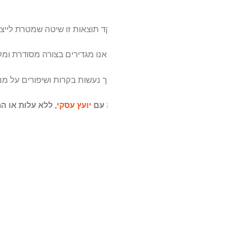
קד תוצאות זו שיטה שמטרת לייצר ללקוחות שלנו תוצאות עסקיות 
נו מגדירים בצורה מסודרת ומקצועית את התוצאות הרצויות מתהל
ך נעשות בקרות ושיפורים על מנת לוודא שהעסק שלכם בדרך להש
 עם
יועץ עסקי
, ללא עלות או התחייבות – צרו איתנו קשר.
82
82
35
35