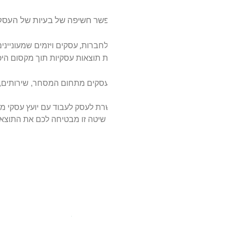
שר חשיפה של בעיות של העסק ותיקון אותן בעיות וכן המלצות ל
חברות, עסקים ויזמים שמעוניינים בהכוונה עסקית אם למטרת פתיח
תוצאות עסקיות תוך מקסום היכולות העסקיות של העסק או המיזם הק
סקים מתחום המסחר, שירותים, תיירות, קמעונאות, מסעדות ועוד על
ת לעסק לעבוד עם יועץ עסקי מומחה בענף בו פועל העסק שמכיר טו
שיטה זו מבטיחה לכם את התוצאות הטובות ביותר בתהליך של ליווי ע
ליווי ע