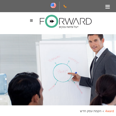
📞
4ward
>
הקמת עסק חדש