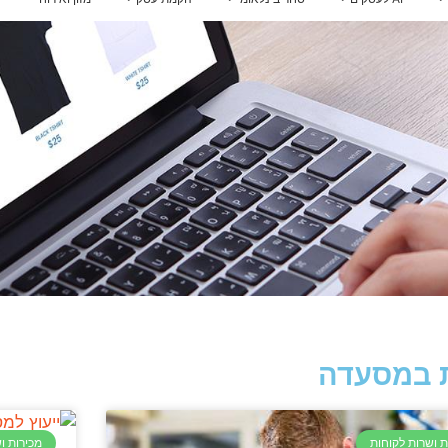
אינטגרציית AI למערכות
 להכנס לשוק איחוד האמירויות
הלוואות לעסקים
ייעוץ לרכישת נדל"ן בארצות הברית
אירופה
הדרכות AI לעובדים
קו אשראי לעסקים קטנים
מדיניות וממשל AI
הלוואה בערבות המדינה
ם
ויזה כאל הלוואה
קרן איפלא
מימון ישיר הלוואות
קרן תנופה
פיצויים לעסקים — שאגת הארי
מכירות ושרות לקוחות