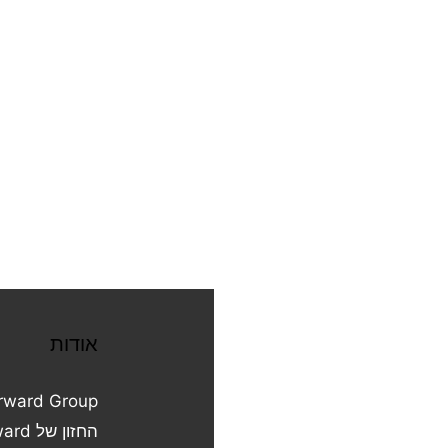
אודות
מרכז ידע
Forward Group
הטמעת AI ואוטומציה
החזון של Forward
הקמת מסעדות