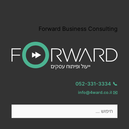
Forward Business Consulting
052-331-3334
📞
info@4ward.co.il
✉️