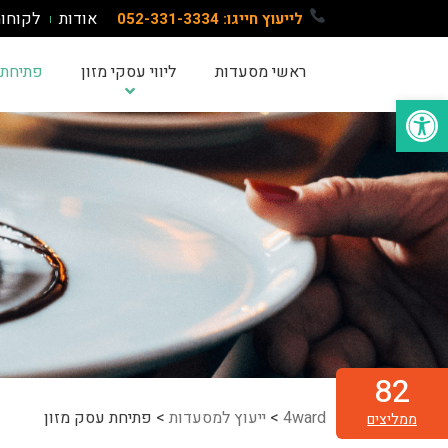
אודות
לקוחו
לייעוץ חייגו: 052-331-3334
ראשי מסעדות
ליווי עסקי מזון
פתיחת 
פתח סרגל נגישות
82
4ward
>
ייעוץ למסעדות
>
פתיחת עסק מזון
ממליצים