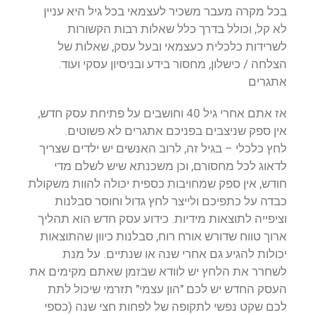
בכל מקרה מעבר משכיר לעצמאי בכל גיל היא עניין
לא קל, וכולל בדרך כלל שאלות רבות הקשורות
לשרידות כלכלית כעצמאי ובעל עסק, שאלות של
הצלחה / כישלון, מחסור בידע ובניסיון עסקי ועוד.
אתגרים
אז אתם אחרי גיל 40 וחושבים על פתיחת עסק חדש,
אין ספק שניצבים בפניכם אתגרים לא פשוטים.
לחץ כלכלי – בגיל זה, לרוב האנשים יש ילדים שצריך
לדאוג לכל מחסורם, וכן משכנתא שיש לשלם מדי
חודש, אין ספק שמחויבות כספית יכולה להוות משקולת
כבדה על כתפיכם ולייצר לחץ גדול וחוסר סבלנות
וציפייה לתוצאות מידיות. כידוע עסק חדש הוא תהליך
ארוך טווח שדורש אורח רוח, סבלנות כיוון שהתוצאות
יכולות להגיע גם אחרי שנה או שנתיים. על מנת
לשחרר את הלחץ יש לוודא שבזמן שאתם מקימים את
העסק החדש יש לכם "הון עצמי" תזרמי שיכול לתת
לכם שקט נפשי לתקופה של לפחות חצי שנה (כספי