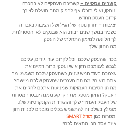
קשרים עסקיים –
קשריכם העסקיים לא בהכרח
ינותקו, ואולי תוכלו אף להפיק מהם תועלת לצורך
קידום העסק החדש.
יציבות –
יתרון נוסף של הגיל ושל היציבות בעבודה
כשכיר במשך שנים רבות, הוא שבנקים לא יהססו לתת
לך הלוואה למימון התחלתי של העסק.
מה החזון שלך
בכדי שהעסק שלכם יוכל לקרום עור וגידים, עליכם
לגבש לעצמכם חזון אישי ועסקי ברור. דמיינו את
עצמכם בעוד חמש שנים, כשהעסק שלכם משגשג. מה
אתם רואים? מה הם הערכים שהעסק שלכם מיישם?
מה הן הסיבות העמוקות שמניעות אתכם להקים את
העסק? החזון מספק את הקרקע ממנה ינבטו המטרות
של העסק העתידי שלך וההגדרות הקונקרטיות שלו.
מומלץ בשלב זה להתשמש בכלים מובנים לבניית חזון
ומטרות כגון
מודל SMART
איזה עסק הכי מתאים לכם?