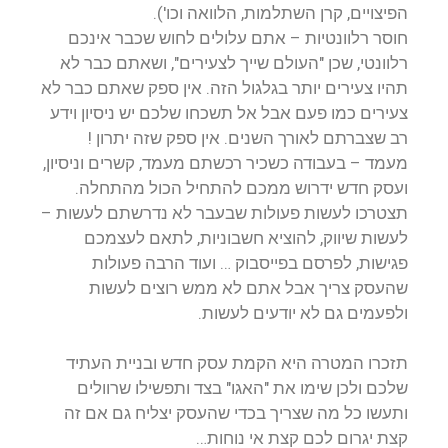
הפיצויים, קרן השתלמות, הלוואה וכו').
חוסר רלוונטיות – אתם עלולים לחוש שכבר אינכם
רלוונטי, שכן "העולם שייך לצעירים", ושאתם כבר לא
תהיו צעירים יותר בגלגול הזה. אין ספק שאתם כבר לא
צעירים כמו פעם אבל אל תשכחו שלכם יש ניסיון וידע
רב שצברתם לאורך השנים. אין ספק שזה יתרון !
מעמד – בעבודה כשכיר רכשתם מעמד, קשרים וניסיון,
ועסק חדש ידרוש ממכם להתחיל הכול מהתחלה.
תצטרכו לעשות פעולות שבעבר לא נדרשתם לעשות –
לעשות שיווק, להוציא חשבוניות, לתאם לעצמכם
פגישות, לפרסם בפייסבוק … ועוד הרבה פעולות
שהעסק צריך אבל אתם לא ממש רוצים לעשות
ולפעמים גם לא יודעים לעשות.
תזכרו המטרה היא הקמת עסק חדש ובניית העתיד
שלכם ולכן שימו את "האגו" בצד ותפשילו שרוולים
ותעשו כל מה שצריך בכדי שהעסק יצליח גם אם זה
קצת יגרום לכם קצת אי נוחות…