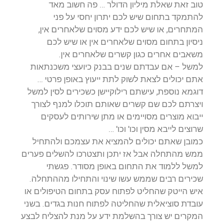
טוב זאת שאלת מיליון הדולר … פה חשוב מאד
להתמקד בתחום שיש לכם יתרון יחסי על פני
המתחרים, או שיש לכם ידע מסוים שלאחרים אין,
ניסיון בתחום מסוים שלאחרים אין או שיש לכם
משאבים אחרים כגון קשרים שלאחרים אין.
למשל – אם עבדתם שנים בבנק כיועצי משכנתאות
אתם יכולים לצאת לשוק לתת ייעוץ באופן פרטי …
דוגמא נוספת, עישתם רילוקיישן כשכירים לסין למשל
ויצרתם לכם שם קשרים שאותם תוכלו למנף לצורך
ייבוא מוצרים מסויימים או מתן שירותים לעסקים
שרוצים לייבא מסין וכו' וכו' …
כמובן שאתם יכולים להמציא את עצמכם ולהתחיל
ממש מהתחלה אבל אז יתכן ותצטרכו להשלים פערים
למשל ללמוד את התחום באופן מסודר. פגשתי
שכירים רבים שממש עשו שינוי והתחילו מההתחלה.
איש הייטק שהחליט לפתוח עסק בתחום הטיפולים או
עובדת סוציאלית שהחליטה לפתוח חנות בגדים. בשני
המקרים יש צורך בהשלמת ידע על מנת להצליח לבצע