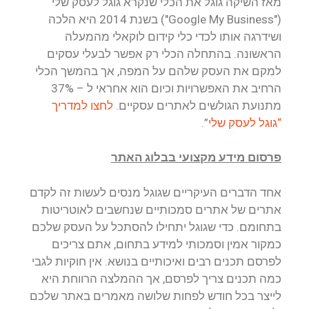
מאז השיקה גוגל את הכלי שנקרא גוגל לעסק שלי
("Google My Business") בשנת 2014 היא הלכה
ושידרגה אותו לכדי כלי קידום לוקאלי מהמעלה
הראשונה. בהתחלה הכלי רק אפשר לבעלי עסקים
למקם את העסק שלהם על המפה, אך בהמשך הכלי
הרחיב את האפשרויות וכיום הוא אחראי ל – 37%
מתנועת הגולשים לאתרים עסקיים.
לחצו למדריך
“גוגל לעסק שלי
”.
פרסום מידע מקצועי בבלוג האתר
אחד הדברים העיקריים שגוגל מנסים לעשות זה לקדם
אתרים של אתרים סמכותיים שנחשבים לאוטריטות
בתחומם. כדי שגוגל יתחילו להסתכל על העסק שלכם
כמקור אמין וסמכותי למידע בתחום, אתם צריכים
לפרסם תכנים רבים ואיכותיים בנושא. אין חוקיות לגבי
כמה תכנים צריך לפרסם, אך ההמלצה הרווחת היא
לייצר בכל חודש לפחות שלושה מאמרים באתר שלכם