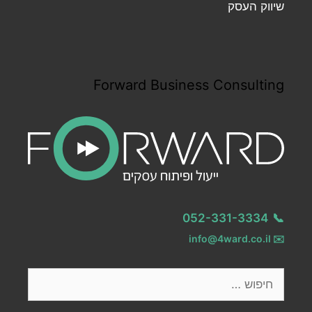
שיווק העסק
Forward Business Consulting
052-331-3334
📞
info@4ward.co.il
✉️