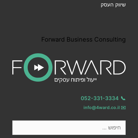
שיווק העסק
Forward Business Consulting
052-331-3334
📞
info@4ward.co.il
✉️