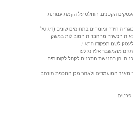
 עמותת
ם (דיגיטל,
ילות במשק
וחותיה.
התכנית תורחב