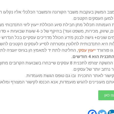
 והמשבר הכלכלי אליו נקלעו העסקים הקטנים, הוחלט על הקמת
וללת ייעוץ ליווי התנדבותי מבוגרי היחידה ומומחים בתחומים שוני
פיננסים, שיווק, מכירות, משפט ועוד) בהיקף של כ-4 שעות שבועיות + סדנאות הכשרה מהחברות המוב
 מדריכים עסקיים בכל הנדרש לעסק לשם תפקודו הראוי.
תה לסייע לעסקים הקטנים להשתקם מהמשבר אליו נקלעו.
 יד למאמץ הן בגיוס יועציה לתכנית והן בהנגשת התכנית לקהל לק
יצורפו לתכנית 8 עסקים שייבחרו בשבועות הקרובים מתוך מאגר המועמדים ולאחר מכן 
 הגשת מועמדות.
א הכנסו לקישור המצורף ומלאו פרטים.