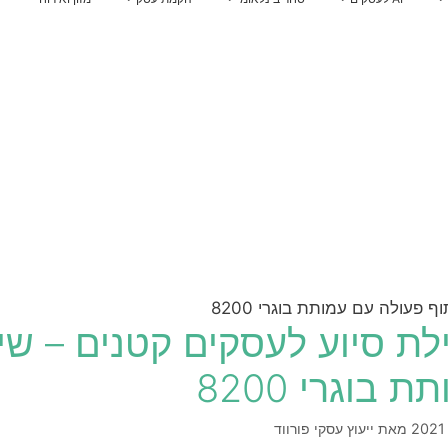
אינטגרציית AI למערכות
 להכנס לשוק איחוד האמירויות
הלוואות לעסקים
ייעוץ לרכישת נדל"ן בארצות הברית
אירופה
הדרכות AI לעובדים
קו אשראי לעסקים קטנים
מדיניות וממשל AI
הלוואה בערבות המדינה
ם
ויזה כאל הלוואה
קרן איפלא
מימון ישיר הלוואות
קרן תנופה
פיצויים לעסקים — שאגת הארי
ם קטנים – שיתוף פעולה עם