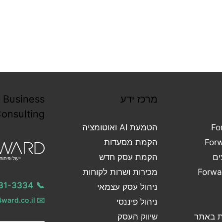
Forward Business
Consulting
ש
קוחות
052-331-3334
📞
אי
info@4ward.co.il
✉️